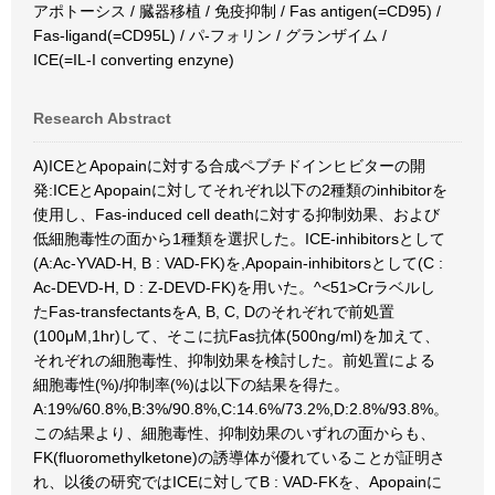
アポトーシス / 臓器移植 / 免疫抑制 / Fas antigen(=CD95) /
Fas-ligand(=CD95L) / パ-フォリン / グランザイム /
ICE(=IL-I converting enzyne)
Research Abstract
A)ICEとApopainに対する合成ペブチドインヒビターの開
発:ICEとApopainに対してそれぞれ以下の2種類のinhibitorを
使用し、Fas-induced cell deathに対する抑制効果、および
低細胞毒性の面から1種類を選択した。ICE-inhibitorsとして
(A:Ac-YVAD-H, B : VAD-FK)を,Apopain-inhibitorsとして(C :
Ac-DEVD-H, D : Z-DEVD-FK)を用いた。^<51>Crラベルし
たFas-transfectantsをA, B, C, Dのそれぞれで前処置
(100μM,1hr)して、そこに抗Fas抗体(500ng/ml)を加えて、
それぞれの細胞毒性、抑制効果を検討した。前処置による
細胞毒性(%)/抑制率(%)は以下の結果を得た。
A:19%/60.8%,B:3%/90.8%,C:14.6%/73.2%,D:2.8%/93.8%。
この結果より、細胞毒性、抑制効果のいずれの面からも、
FK(fluoromethylketone)の誘導体が優れていることが証明さ
れ、以後の研究ではICEに対してB : VAD-FKを、Apopainに