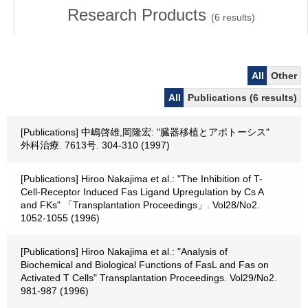
Research Products
(
6
results)
All
Other
All
Publications (6 results)
[Publications] 中嶋啓雄,岡隆宏: "臓器移植とアポトーシス"
外科治療. 7613号. 304-310 (1997)
[Publications] Hiroo Nakajima et al.: "The Inhibition of T-
Cell-Receptor Induced Fas Ligand Upregulation by Cs A
and FKs" 「Transplantation Proceedings」. Vol28/No2.
1052-1055 (1996)
[Publications] Hiroo Nakajima et al.: "Analysis of
Biochemical and Biological Functions of FasL and Fas on
Activated T Cells" Transplantation Proceedings. Vol29/No2.
981-987 (1996)