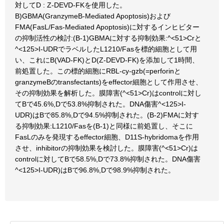
対してD : Z-DEVD-FKを使用した。
B)GBMA(GranzymeB-Mediated Apoptosis)および
FMA(FasL/Fas-Mediated Apoptosis)に対するインヒビター
の抑制活性の検討:(B-1)GBMAに対する抑制効果:^<51>Crと
^<125>I-UDRでラベルしたL1210/Fasを標的細胞として用
い、これにB(VAD-FK)とD(Z-DEVD-FK)を添加して1時間、
前処置した。この標的細胞にRBL-cy-gzb(=perforinと
granzymeBのtransfectants)をeffector細胞として作用させ、
その抑制効果を解析した。膜障害(^<51>Cr)はcontrolに対し
てBで45.6%,Dで53.8%抑制された。DNA傷害^<125>I-
UDR)はBで85.8%,Dで94.5%抑制された。(B-2)FMAに対す
る抑制効果:L1210/Fasを(B-1)と同様に前処置し、そこに
FasLのみを発現するeffector細胞、D11S-hybridomaを作用
させ、inhibitorの抑制効果を検討した。膜障害(^<51>Cr)は
controlに対してBで58.5%,Dで73.8%抑制された。DNA傷害
^<125>I-UDR)はBで96.8%,Dで98.9%抑制された。