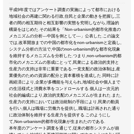
平成9年度ではアンケート調査の実施によって都市における
地域社会の再建に関わる行政,住民と企業の動きを把握し,三
者の間の相互期待と相互影響の実態を究明しながら,理論的
構築をはじめた.その結果を「Non-urbanism的都市化推進の
メカニズムの分析---中国を例として---」公表した.この論文
では,改革開放までの中国の都市化をnon-urbanismと定義し,
システム分析の方法で,中国のnon-urbanism的な都市化現象
を維持するメカニズムを分析した.つまり,non-urbanism的都
市化のメカニズムの形成にとって,民衆による政治的支持と
生産力の支持は非常に重要である.一党支配の政治体制は,産
業優先のための資源の配分と資本蓄積を達成した.同時に計
画経済により,企業が多機能を与えられ,地域社会や個人まで
の生活様式と消費水準をコンドロールする.個人は一次元的
社会的編成により,政治的支配のメカニズムが生まれた.また,
生産力の支持においては政治統制の手段により,民衆の動員
を行い,個人は職場に労働力を提供し,職場は計画された通り
に政治体制を維持する生産力を提供する.このようにし
て,Non-urbanism的都市化現象が生まれたのである.
本年度のアンケート調査を通じて,従来の都市システムが崩