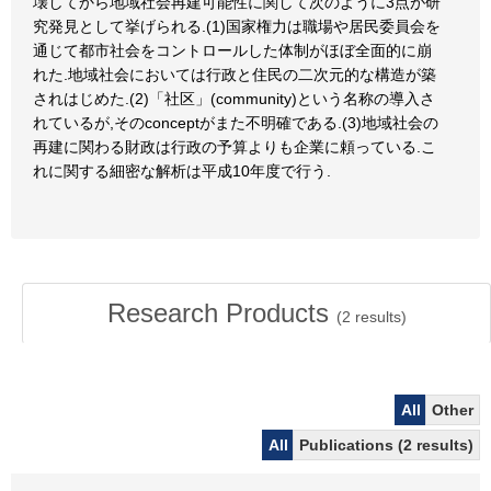
壊してから地域社会再建可能性に関して次のように3点が研
究発見として挙げられる.(1)国家権力は職場や居民委員会を
通じて都市社会をコントロールした体制がほぼ全面的に崩
れた.地域社会においては行政と住民の二次元的な構造が築
されはじめた.(2)「社区」(community)という名称の導入さ
れているが,そのconceptがまた不明確である.(3)地域社会の
再建に関わる財政は行政の予算よりも企業に頼っている.こ
れに関する細密な解析は平成10年度で行う.
Research Products
(
2
results)
All
Other
All
Publications (2 results)