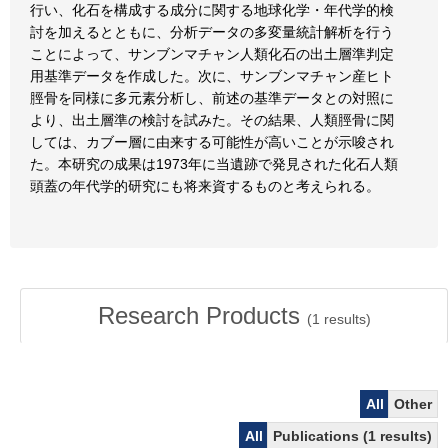
行い、化石を構成する成分に関する地球化学・年代学的検
討を加えるとともに、分析データの多変量統計解析を行う
ことによって、サンブンマチャン人類化石の出土層準判定
用基準データを作成した。次に、サンブンマチャン産ヒト
脛骨を同様に多元素分析し、前述の基準データとの対照に
より、出土層準の検討を試みた。その結果、人類脛骨に関
しては、カブー層に由来する可能性が高いことが示唆され
た。本研究の成果は1973年に当遺跡で発見された化石人類
頭蓋の年代学的研究にも将来資するものと考えられる。
Research Products
(
1
results)
All
Other
All
Publications (1 results)