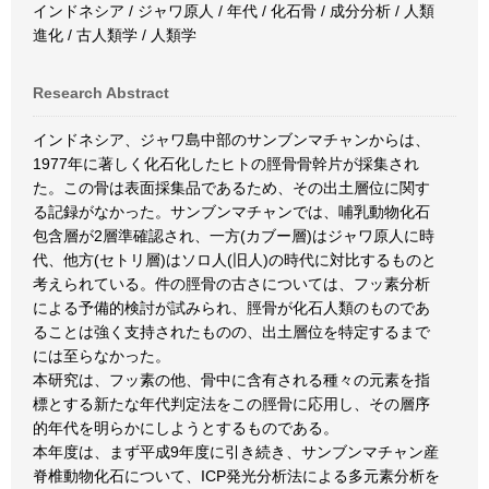
インドネシア / ジャワ原人 / 年代 / 化石骨 / 成分分析 / 人類
進化 / 古人類学 / 人類学
Research Abstract
インドネシア、ジャワ島中部のサンブンマチャンからは、
1977年に著しく化石化したヒトの脛骨骨幹片が採集され
た。この骨は表面採集品であるため、その出土層位に関す
る記録がなかった。サンブンマチャンでは、哺乳動物化石
包含層が2層準確認され、一方(カブー層)はジャワ原人に時
代、他方(セトリ層)はソロ人(旧人)の時代に対比するものと
考えられている。件の脛骨の古さについては、フッ素分析
による予備的検討が試みられ、脛骨が化石人類のものであ
ることは強く支持されたものの、出土層位を特定するまで
には至らなかった。
本研究は、フッ素の他、骨中に含有される種々の元素を指
標とする新たな年代判定法をこの脛骨に応用し、その層序
的年代を明らかにしようとするものである。
本年度は、まず平成9年度に引き続き、サンブンマチャン産
脊椎動物化石について、ICP発光分析法による多元素分析を