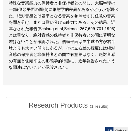
特殊な音楽能力の保持者と非保持者との間に、大脳半球の
一部(側頭平面の面積)に形態学的差異があるかどうかを調べ
た。絶対音感とは基準となる音高を参照せずに任意の音高
を聞き分け、または歌い分ける能力である。その結果、近
年なされた報告(Schlaug et al;Science 267;699-701,1995)
とは異なり、絶対音感の保持者と非保持者との間に著明な
差はないことが確認された。側頭平面は左半球の方が右半
球よりも大きい傾向にあるが、その左右差の程度には絶対
音感の保持者と非保持者との間で有意差はなく、絶対音感
の有無と側頭平面の形態学的特徴に、近年報告されたよう
な関連はないことが示唆された。
Research Products
(
1
results)