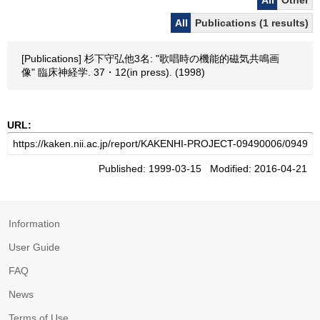
All
Other
All
Publications (1 results)
[Publications] 杉下守弘他3名: "歌唱時の機能的磁気共鳴画
像" 臨床神経学. 37・12(in press). (1998)
URL:
Published: 1999-03-15 Modified: 2016-04-21
Information
User Guide
FAQ
News
Terms of Use