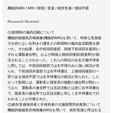
機能的MRI / MRI / 歌唱 / 音楽 / 絶対音感 / 側頭平面
Research Abstract
(1)歌唱時の脳内活動について
機能的核磁気共鳴画像(機能的MRI)を用いて、特殊な音楽能
力を持たない右利きの通常人の歌唱時の脳内血流動態を調
べた。その結果、右中前頭回後部、両側下前頭回弁蓋部(い
ずれも運動連合野)、および両側上側頭回後部(聴覚野)が賦
活されることがわかった。これらの部位の左右大脳半球差
に関しては、中前頭回後部では右半球のみに強い賦活が見
られ、下前頭回弁蓋部では右半球優位、上側頭回後部の一
部である側頭平面では左半球優位の賦活が見られた。した
がって歌唱には、運動系と聴覚系の複数の連合野が関わっ
ており、運動系の連合野では言語活動とは逆に右半球優位
で、聴覚系の連合野では言語活動と同じく左半球優位で行
われることが示唆された。
(2)絶対音感保持者と非保持者の大脳形態学的差異について
機能的核磁気共鳴画像(MRI)を用いて、絶対音感と呼ばれる