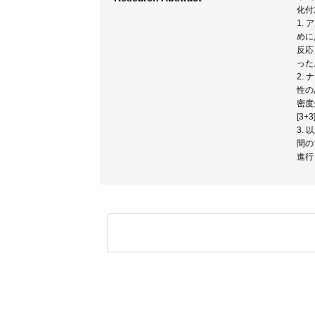
化付
1.
めに
反応
った
2.
性の
密度
[3
3.
間の
進行