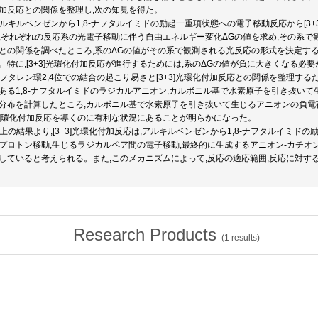
加反応との関係を整理し,次の知見を得た。
 アルキルベンゼンから1,8-ナフタルイミドの励起一重項状態への電子移動反応から[
,それぞれの反応系の光電子移動に伴う自由エネルギー変化ΔGの値を求め,その系で観
との関係を調べたところ,系のΔGの値がその系で観測される光反応の形式を決定す
。特に,[3+3]光環化付加反応が進行するためには,系のΔGの値が負に大きくなる必
 ナフタレン環2,4位での結合の起こり易さと[3+3]光環化付加反応との関係を整理す
ある1,8-ナフタルイミドのラジカルアニオン,カルボニル基で水素原子を引き抜い
分布を計算したところ,カルボニル基で水素原子を引き抜いて生じるアニオンの負電荷
+3]環化付加反応を導くのに有利な状況にあることが明らかになった。
 以上の結果より,[3+3]光環化付加反応は,アルキルベンゼンから1,8-ナフタルイミ
プロトン移動,生じるラジカルペア間の電子移動,最終的に生成するアニオン-カチオ
していると考えられる。また,このメカニズムによって,反応の適応範囲,反応に対す
Research Products
(
1
results)