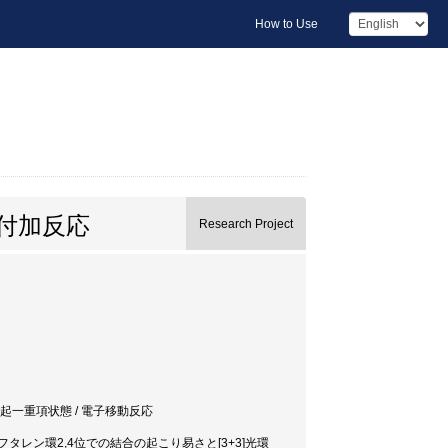
How to Use
付加反応
Research Project
 励起一重項状態 / 電子移動反応
レン環2,4位での結合の起こり易さと[3+3]光環