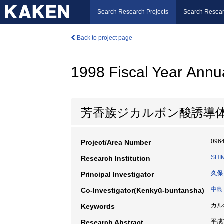
Search Research Projects
Search Resear
Back to project page
1998 Fiscal Year Annu
芳香族ジカルボン酸誘導体
096
Project/Area Number
SHI
Research Institution
久保
Principal Investigator
中島
Co-Investigator(Kenkyū-buntansha)
カル
Keywords
平成
Research Abstract