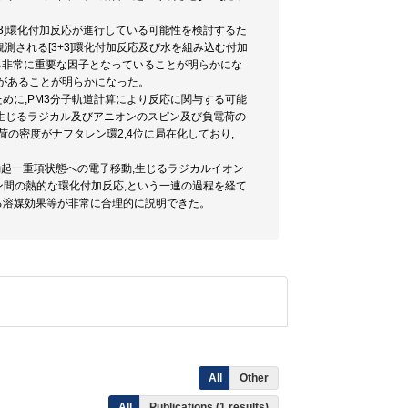
3+3]環化付加反応が進行している可能性を検討するた
測される[3+3]環化付加反応及び水を組み込む付加
る非常に重要な因子となっていることが明らかにな
要があることが明らかになった。
るために,PM3分子軌道計算により反応に関与する可能
て生じるラジカル及びアニオンのスピン及び負電荷の
の密度がナフタレン環2,4位に局在化しており,
ドの励起一重項状態への電子移動,生じるラジカルイオン
ン間の熱的な環化付加反応,という一連の過程を経て
る溶媒効果等が非常に合理的に説明できた。
All
Other
All
Publications (1 results)