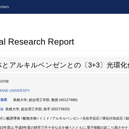
chers
al Research Report
とアルキルベンゼンとの〔3+3〕光環化
40708
MANE UNIVERSITY
 恭男
島根大学, 総合理工学部, 教授 (40127486)
 敏
島根大学, 総合理工学部, 助手 (00273920)
ボン酸誘導体 / 酸無水物 / イミド / アルキルベンゼン / 光化学反応 / 環化付加反応 /
10年度は,平成9年度の研究で不十分な点を補うとともに,電子移動の起こり易さやナフタ