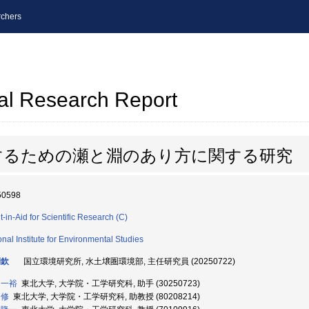
chers
al Research Report
するための瀬と淵のあり方に関する研究
50598
t-in-Aid for Scientific Research (C)
onal Institute for Environmental Studies
開欽
国立環境研究所, 水土壌圏環境部, 主任研究員 (20250722)
 一裕
東北大学, 大学院・工学研究科, 助手 (30250723)
 修
東北大学, 大学院・工学研究科, 助教授 (80208214)