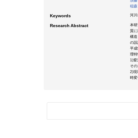
須藤
稲森
河川生
Keywords
本研
Research Abstract
質に
構造
の設
平成
理特
1)
その
2)
時変