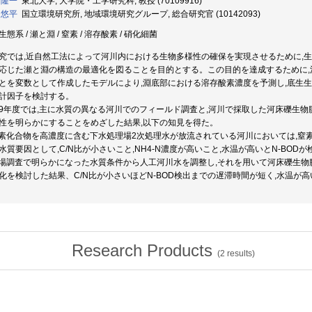
 隆一
東北大学, 大学院・工学研究科, 教授 (70109916)
 悠平
国立環境研究所, 地域環境研究グループ, 総合研究官 (10142093)
態系 / 瀬と淵 / 窒素 / 溶存酸素 / 硝化細菌
究では,近自然工法によって河川内における生物多様性の確保を実現させるために,
応じた瀬と淵の構造の最適化を図ることを目的とする。この目的を達成するために
とを変数として作成したモデルにより,淵底部における溶存酸素濃度を予測し,底生
計因子を検討する。
9年度では,主に水質の異なる河川でのフィールド調査と,河川で採取した河床礫生物
性を明らかにすることをめざした結果,以下の知見を得た。
窒素化合物を高濃度に含む下水処理場2次処理水が放流されている河川においては,窒素
水質要因として,C/N比が小さいこと,NH4-N濃度が高いこと,水温が高いとN-BO
現場調査で明らかになった水質条件から人工河川水を調整し,それを用いて河床礫生物膜
化を検討した結果、C/N比が小さいほどN-BOD検出までの遅滞時間が短く,水温
Research Products
(
2
results)