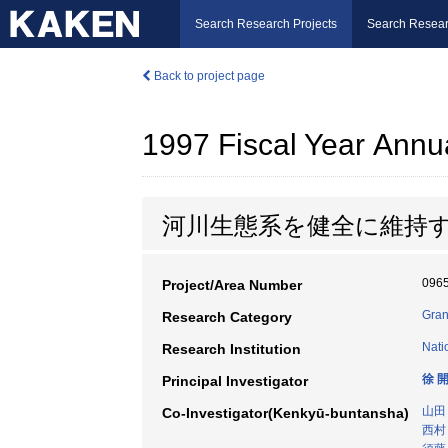
Search Research Projects
Search Resear
Back to project page
1997 Fiscal Year Annu
河川生態系を健全に維持
096
Project/Area Number
Gran
Research Category
Nati
Research Institution
徐 
Principal Investigator
山田
Co-Investigator(Kenkyū-buntansha)
西村