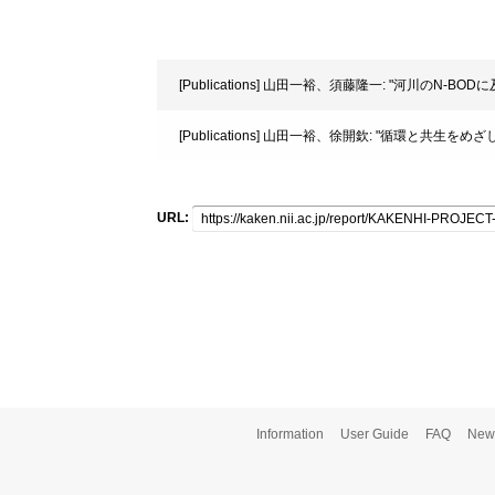
[Publications] 山田一裕、須藤隆一: "河川のN-BOD
[Publications] 山田一裕、徐開欽: "循環と共生をめざ
URL:
Information
User Guide
FAQ
New