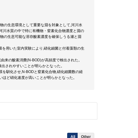
生物の生息環境として重要な淵を対象として,河川水
,河川水質の中で特に有機物・窒素化合物濃度と淵の
生物の生息可能な溶存酸素濃度を確保しうる瀬と淵
膜を用いた室内実験により,硝化細菌と付着藻類の生
由来の酸素消費(N-BOD)が高頻度で検出された。
Dが検出されやすいことが明らかとなった。
を馴化させ,N-BODと窒素化合物,硝化細菌数の経
が高いほど硝化速度が高いことが明らかとなった。
All
Other