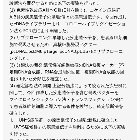
診断法を開発するために以下の実験を行った。
(1) 色素性乾皮症A群〜G群(E群を除く)、コケイン症候群
A,B群の疾患遺伝子の単離:個々の疾患遺伝子を、今回作成し
たcDNAライブラリーより、コロニーハイブリダイゼーショ
ン法やPCR法により単離した。
(2) サブクローニング:単離した疾患遺伝子を、患者線維芽細
胞で発現させるため、真核細胞発現ベクター
(pcDNA1,pcDM8,pTargel,pcDNA3,pEBS7)にサブクローニ
ングした。
(3) 分類法の開発:遺伝性光線過敏症のDNA修復マーカー(不
定期DNA合成能、RNA合成能の回復、複製DNA合成能の回
復)を用いた分類法を確立した。
(4) 確定診断法の開発:上記分類法によって絞られた疾患群に
関して、今回作成した疾患遺伝子を含む発現ベクターを、
マイクロインジェクション法・トランスフェクション法に
て患者線維芽細胞に導入する条件を検討し、確定診断法を
確立した。
II. 「UN^S症候群」の原因遺伝子の単離:新規に確立した
「UV^S症候群」の疾患遺伝子を単離するために以下の実験
を行った。