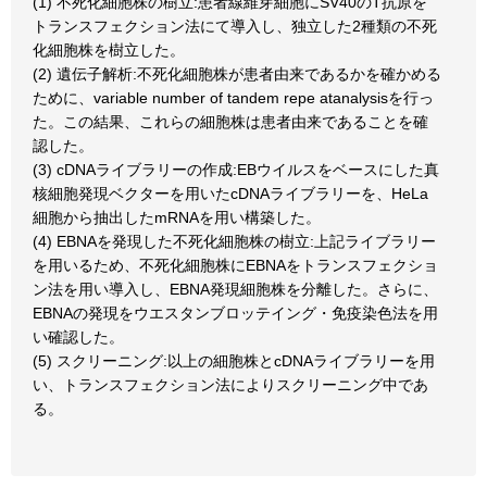
(1) 不死化細胞株の樹立:患者線維芽細胞にSV40のT抗原を
トランスフェクション法にて導入し、独立した2種類の不死
化細胞株を樹立した。
(2) 遺伝子解析:不死化細胞株が患者由来であるかを確かめる
ために、variable number of tandem repe atanalysisを行っ
た。この結果、これらの細胞株は患者由来であることを確
認した。
(3) cDNAライブラリーの作成:EBウイルスをベースにした真
核細胞発現ベクターを用いたcDNAライブラリーを、HeLa
細胞から抽出したmRNAを用い構築した。
(4) EBNAを発現した不死化細胞株の樹立:上記ライブラリー
を用いるため、不死化細胞株にEBNAをトランスフェクショ
ン法を用い導入し、EBNA発現細胞株を分離した。さらに、
EBNAの発現をウエスタンブロッテイング・免疫染色法を用
い確認した。
(5) スクリーニング:以上の細胞株とcDNAライブラリーを用
い、トランスフェクション法によりスクリーニング中であ
る。