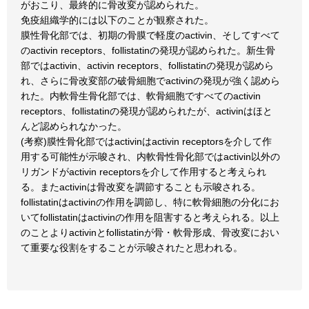
がおこり、最終的に骨改変が認められた。
免疫組織学的には以下のことが観察された。
膜性骨化部では、初期の骨膜で軽度のactivin、そしてすべて
のactivin receptors、follistatinの発現が認められた。新生骨
部ではactivin、activin receptors、follistatinの発現が認めら
れ、さらに骨改変部の破骨細胞でactivinの発現が強く認めら
れた。内軟骨生骨化部では、軟骨細胞ですべてのactivin
receptors、follistatinの発現が認められたが、activinはほと
んど認められなかった。
(考察)膜性骨化部ではactivinはactivin receptorsを介して作
用する可能性が示唆され、内軟骨性骨化部ではactivin以外の
リガンドがactivin receptorsを介して作用すると考えられ
る。またactivinは骨改変を調節することも示唆される。
follistatinはactivinの作用を調節し、特に軟骨細胞の分化にお
いてfollistatinはactivinの作用を阻害すると考えられる。以上
のことよりactivinとfollistatinが骨・軟骨形成、骨改変におい
て重要な役割をすることが示唆されたと思われる。