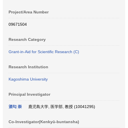
Project/Area Number
09671504
Research Category
Grant-in-Aid for Scientific Research (C)
Research Institution
Kagoshima University
Principal Investigator
酒匂 崇
鹿児島大学, 医学部, 教授 (10041295)
Co-Investigator(Kenkyū-buntansha)