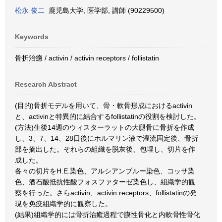
松永 俊二
鹿児島大学, 医学部, 講師 (90229500)
Keywords
骨折治癒 / activin / activin receptors / follistatin
Research Abstract
(目的)骨折モデルを用いて、骨・軟骨形成におけるactivin
と、activinと特異的に結合するfollistatinの役割を検討した。
(方法)生後14週のウィスターラットの大腿骨に骨折を作成
し、3、7、14、28日後にホルマリン液で灌流固定後、骨折
部を摘出した。それらの組織を脱灰後、包埋し、切片を作
成した。
各々の切片をH.E.染色、アルシアンブルー染色、コッサ染
色、酒石酸抵抗性酸フォスファターゼ染色し、組織学的観
察を行った。さらactivin、activin receptors、follistatinの発
現を免疫組織学的に観察した。
(結果)組織学的には骨折治癒過程で膜性骨化と内軟骨性骨化