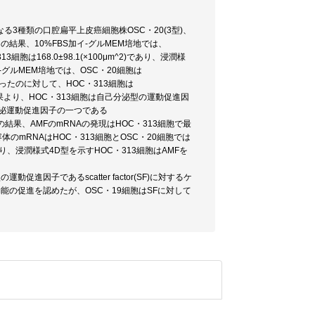
3種類の口腔扁平上皮癌細胞株OSC・20(3型)、
その結果、10%FBS加イ-グルMEM培地では、
C313細胞は168.0±98.1(×100μm^2)であり、浸潤様
グルMEM培地では、OSC・20細胞は
能は低かったのに対して、HOC・313細胞は
の結果より、HOC・313細胞は自己分泌型の運動促進因
泌運動促進因子の一つである
た。その結果、AMFのmRNAの発現はHOC・313細胞で最
のmRNAはHOC・313細胞とOSC・20細胞では
、浸潤様式4D型を示すHOC・313細胞はAMFを
子であるscatter factor(SF)に対するケ
動能の促進を認めたが、OSC・19細胞はSFに対して