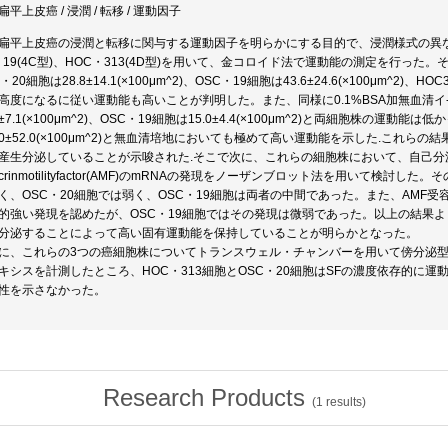
平上皮癌 / 浸潤 / 転移 / 運動因子
扁平上皮癌の浸潤と転移に関与する運動因子を明らかにする目的で、浸潤様式の異なる
C 19(4C型)、HOC・313(4D型)を用いて、金コロイド法で運動能の測定を行った。
・20細胞は28.8±14.1(×100μm^2)、OSC・19細胞は43.6±24.6(×100μm^2)、HO
高度になるに従い運動能も高いことが判明した。また、同様に0.1%BSA加無血清イ-
.9±7.1(×100μm^2)、OSC・19細胞は15.0±4.4(×100μm^2)と両細胞株の運動
6.0±52.0(×100μm^2)と無血清培地においても極めて高い運動能を示した.これら
産生分泌していることが示唆された.そこで次に、これらの細胞株において、自己分
tocrinmotilityfactor(AMF)のmRNAの発現をノーザンブロット法を用いて検討し
く、OSC・20細胞では弱く、OSC・19細胞は両者の中間であった。また、AMF受容体
的強い発現を認めたが、OSC・19細胞ではその発現は微弱であった。以上の結果より
分泌することによって高い固有運動能を保持していることが明らかとなった。
に、これらの3つの癌細胞株についてトランスウェル・チャンバーを用いて傍分泌型の運動促進因
キシスを計測したところ、HOC・313細胞とOSC・20細胞はSFの濃度依存的に運
性を示さなかった。
Research Products
(
1
results)