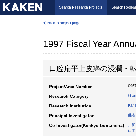
Search Research Projects
Search Resear
Back to project page
1997 Fiscal Year Annu
口腔扁平上皮癌の浸潤・
096
Project/Area Number
Gran
Research Category
Kana
Research Institution
熊谷
Principal Investigator
川尻
Co-Investigator(Kenkyū-buntansha)
山本