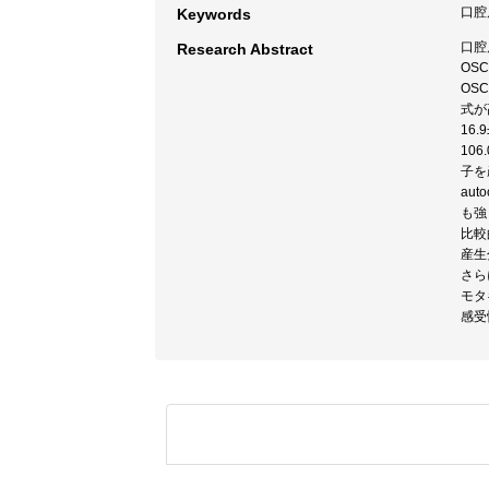
口腔扁
Keywords
口腔
Research Abstract
OS
OSC
式が
16
10
子を
au
も強
比較
産生
さら
モタ
感受