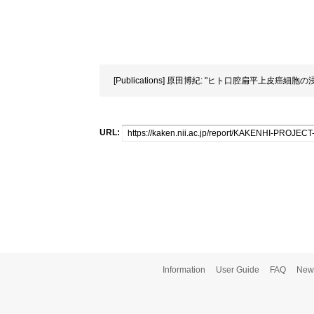
[Publications] 原田博紀: "ヒト口腔扁平上皮癌細
URL:
Information
User Guide
FAQ
New