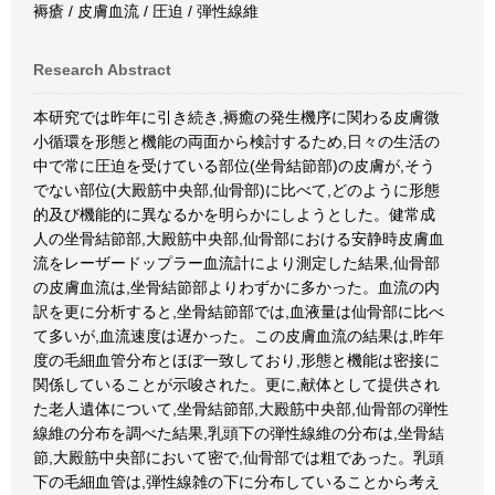
褥瘡 / 皮膚血流 / 圧迫 / 弾性線維
Research Abstract
本研究では昨年に引き続き,褥癒の発生機序に関わる皮膚微
小循環を形態と機能の両面から検討するため,日々の生活の
中で常に圧迫を受けている部位(坐骨結節部)の皮膚が,そう
でない部位(大殿筋中央部,仙骨部)に比べて,どのように形態
的及び機能的に異なるかを明らかにしようとした。健常成
人の坐骨結節部,大殿筋中央部,仙骨部における安静時皮膚血
流をレーザードップラー血流計により測定した結果,仙骨部
の皮膚血流は,坐骨結節部よりわずかに多かった。血流の内
訳を更に分析すると,坐骨結節部では,血液量は仙骨部に比べ
て多いが,血流速度は遅かった。この皮膚血流の結果は,昨年
度の毛細血管分布とほぼ一致しており,形態と機能は密接に
関係していることが示唆された。更に,献体として提供され
た老人遺体について,坐骨結節部,大殿筋中央部,仙骨部の弾性
線維の分布を調べた結果,乳頭下の弾性線維の分布は,坐骨結
節,大殿筋中央部において密で,仙骨部では粗であった。乳頭
下の毛細血管は,弾性線雑の下に分布していることから考え