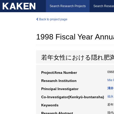
Search Research Projects
Search Resear
Back to project page
1998 Fiscal Year Annu
若年女性における隠れ肥
096
Project/Area Number
Mie 
Research Institution
澤井
Principal Investigator
福永
Co-Investigator(Kenkyū-buntansha)
若年女
Keywords
現代
Research Abstract