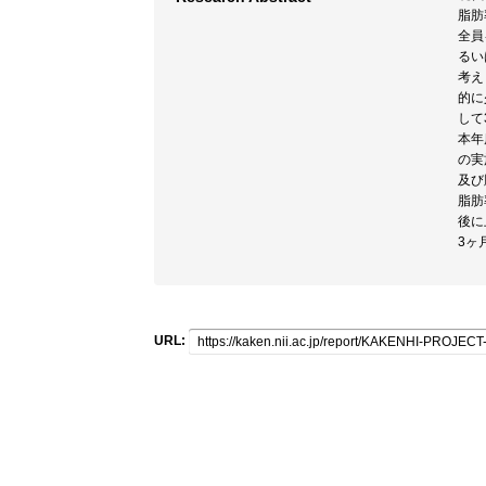
脂肪
全員
るい
考え
的に
して
本年
の実
及び
脂肪
後に
3ヶ
URL: