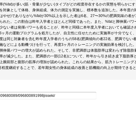
率(%fat)が多い(筋・骨量が少ない)タイプがどの程度存在するかの実態を明らか
を対象として体格、身体組成、体力の測定を実施し、標本数を追加した。本年度の対象
はやせ)でありながら%fatが30%以上を示した者は6名、27〜30%の肥満気味の者
られた。この割合は昨年入学者とほとんど同様であった。また、%fatと脚伸展パ
少ない者は発揮パワーも劣ることが、昨年と同様に本年度入学者においても確認さ
3ヶ月の運動プログラムを処方したが、自主性に任せたために実施率が十分でなく
度は同じ対象者を含む昨年度入学者のうちの58名(肥満傾向の者22名、肥満でない
施などによる動機づけを行って、再度3ヶ月のトレーニングの実施効果を検討した。
脚伸展パワーの増大が認められた。そして、非肥満群は体脂肪率は変わらず除脂肪
率が減少した。また、肥満群の一部(12名)について、昨年から引き続き皮下脂肪
上腕前部と腹部の筋厚の増加が認められた。これらの結果から、筋力トレーニングと
月程度継続することで、若年期女性の身体組成の改善と筋機能の向上が期待できる