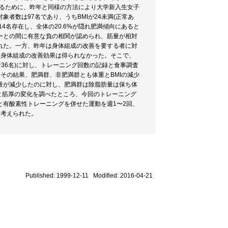
にするために、昨年と同様の方法により大学新入生女子
者数は97名であり、うちBMIが24未満(正常あ
が14名存在し、全体の20.6%が隠れ肥満傾向にあると
ワーとの間に有意な負の相関が認められ、筋量が相対
れた。一方、昨年は身体組成の改善を要する者に対
、身体組成の改善効果は得られなかった。そこで、
者36名)に対し、トレーニング回数の記録と食事調査
その結果、肥満群、非肥満群とも体重とBMIの減少
量が減少したのに対し、肥満群は除脂肪量は保ち体
厚と筋厚の変化を調べたところ、今回のトレーニング
有酸素性トレーニングを併せた運動を週1〜2回、
と考えられた。
Published: 1999-12-11 Modified: 2016-04-21