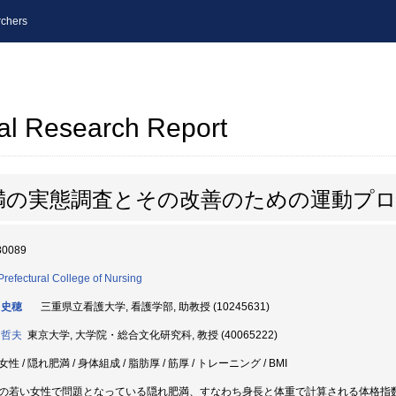
chers
al Research Report
満の実態調査とその改善のための運動プ
80089
Prefectural College of Nursing
 史穂
三重県立看護大学, 看護学部, 助教授 (10245631)
 哲夫
東京大学, 大学院・総合文化研究科, 教授 (40065222)
性 / 隠れ肥満 / 身体組成 / 脂肪厚 / 筋厚 / トレーニング / BMI
の若い女性で問題となっている隠れ肥満、すなわち身長と体重で計算される体格指数(