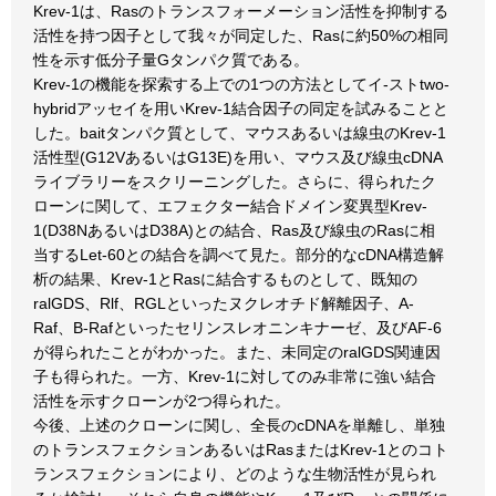
Krev-1は、Rasのトランスフォーメーション活性を抑制する
活性を持つ因子として我々が同定した、Rasに約50%の相同
性を示す低分子量Gタンパク質である。
Krev-1の機能を探索する上での1つの方法としてイ-ストtwo-
hybridアッセイを用いKrev-1結合因子の同定を試みることと
した。baitタンパク質として、マウスあるいは線虫のKrev-1
活性型(G12VあるいはG13E)を用い、マウス及び線虫cDNA
ライブラリーをスクリーニングした。さらに、得られたク
ローンに関して、エフェクター結合ドメイン変異型Krev-
1(D38NあるいはD38A)との結合、Ras及び線虫のRasに相
当するLet-60との結合を調べて見た。部分的なcDNA構造解
析の結果、Krev-1とRasに結合するものとして、既知の
ralGDS、Rlf、RGLといったヌクレオチド解離因子、A-
Raf、B-Rafといったセリンスレオニンキナーゼ、及びAF-6
が得られたことがわかった。また、未同定のralGDS関連因
子も得られた。一方、Krev-1に対してのみ非常に強い結合
活性を示すクローンが2つ得られた。
今後、上述のクローンに関し、全長のcDNAを単離し、単独
のトランスフェクションあるいはRasまたはKrev-1とのコト
ランスフェクションにより、どのような生物活性が見られ