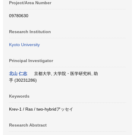
Project/Area Number
09780630
Research Institution
Kyoto University
Principal Investigator
北山 仁志
京都大学, 大学院・医学研究科, 助
手 (30231286)
Keywords
Krev-1 / Ras / two-hybridアッセイ
Research Abstract