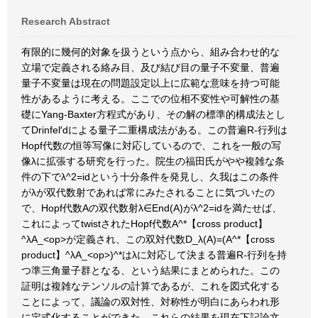
Research Abstract
有限的に幾何的対象を扱うという点から、組み合わせ的な
立場で定義される絡み目、及び結び目の量子不変量、普遍
量子不変量は現在の問題設定以上に広範な意味を持つ可能
性があるように考える。ここでの位相不変性や可解性の基
礎にYang-Baxter方程式があり、その解の標準的構成法とし
てDrinfel′dによる量子二重構成法がある。この普遍R-行列は
Hopf代数の恒等写像に対応しているので、これを一般の写
像λに拡張する研究を行った。院生の福田氏がやや複雑な条
件の下でλ^2=idという十分条件を発見し、久我はこの条件
がλが双代数射であれば常にみたされることに気づいたの
で、Hopf代数Aの双代数射λ∈End(A)がλ^2=idを満たせば、
これによってtwistされたHopf代数A^*【cross product】
^λA_<op>が定義され、この双対代数D_λ(A)=(A^*【cross
product】^λA_<op>)^*はλに対応して決まる普遍R-行列を持
つ準三角量子群となる、という結果にまとめられた。この
証明は複雑なテンソルの計算であるが、これを図式化する
ことによって、議論の双対性、対称性が明白にあらわれ形
に定式化することができた、これらの結果を現在下記論文