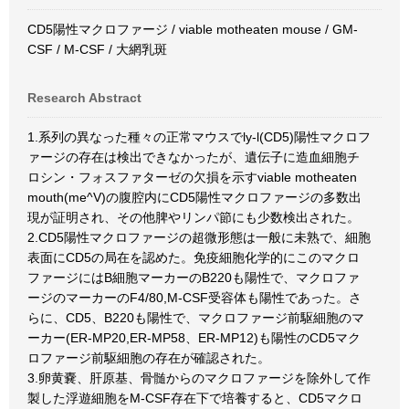
CD5陽性マクロファージ / viable motheaten mouse / GM-
CSF / M-CSF / 大網乳斑
Research Abstract
1.系列の異なった種々の正常マウスでly-l(CD5)陽性マクロフ
ァージの存在は検出できなかったが、遺伝子に造血細胞チ
ロシン・フォスファターゼの欠損を示すviable motheaten
mouth(me^V)の腹腔内にCD5陽性マクロファージの多数出
現が証明され、その他脾やリンパ節にも少数検出された。
2.CD5陽性マクロファージの超微形態は一般に未熟で、細胞
表面にCD5の局在を認めた。免疫細胞化学的にこのマクロ
ファージにはB細胞マーカーのB220も陽性で、マクロファ
ージのマーカーのF4/80,M-CSF受容体も陽性であった。さ
らに、CD5、B220も陽性で、マクロファージ前駆細胞のマ
ーカー(ER-MP20,ER-MP58、ER-MP12)も陽性のCD5マク
ロファージ前駆細胞の存在が確認された。
3.卵黄嚢、肝原基、骨髄からのマクロファージを除外して作
製した浮遊細胞をM-CSF存在下で培養すると、CD5マクロ