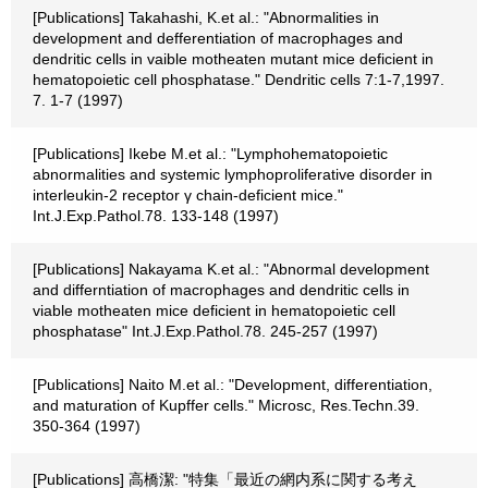
[Publications] Takahashi, K.et al.: "Abnormalities in
development and defferentiation of macrophages and
dendritic cells in vaible motheaten mutant mice deficient in
hematopoietic cell phosphatase." Dendritic cells 7:1-7,1997.
7. 1-7 (1997)
[Publications] Ikebe M.et al.: "Lymphohematopoietic
abnormalities and systemic lymphoproliferative disorder in
interleukin-2 receptor γ chain-deficient mice."
Int.J.Exp.Pathol.78. 133-148 (1997)
[Publications] Nakayama K.et al.: "Abnormal development
and differntiation of macrophages and dendritic cells in
viable motheaten mice deficient in hematopoietic cell
phosphatase" Int.J.Exp.Pathol.78. 245-257 (1997)
[Publications] Naito M.et al.: "Development, differentiation,
and maturation of Kupffer cells." Microsc, Res.Techn.39.
350-364 (1997)
[Publications] 高橋潔: "特集「最近の網内系に関する考え