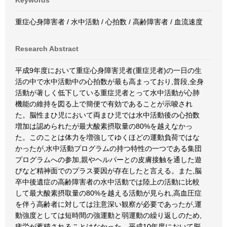
Keywords
重症心身障害者 / 水中活動 / 心拍数 / 高齢障害者 / 血流速度
Research Abstract
平成9年度において重症心身障害児者(重症児者)の一日の生
活の中で水中活動中の心拍数が最も高まっており,普段,全身
活動が著しく低下している重症児者とって水中活動が心肺
機能の維持を図る上で簡便で有効であることが示唆され
た。脳性まひ児において両まひ児では水中活動後の心拍数
増加は認められたが最大酸素摂取量の80%を越えなかっ
た。このことは体力を増強してゆくほどの運動負荷ではな
かったが,水中活動プログラムの持つ特性の一つである集団
プログラムへの参加,親やヘルパーとの皮膚接触を通した遊
びなど精神面でのプラス要因が存在したと言える。また,脳
卒中後遺症の高齢障害者の水中活動では陸上の活動に比較
して最大酸素摂取量の80%を越える活動が見られ,高血圧症
を伴う高齢者に対しては注意深い観察が必要であったが,運
動強度としては短時間の強運動と弱運動の繰り返しのため,
疲労が蓄積されることはなかった。平成10年度において脳