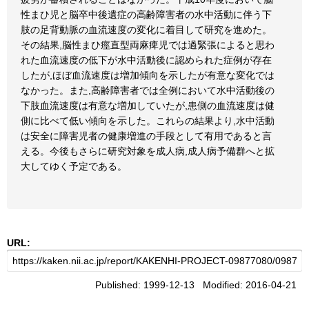
性まひ児と脳卒中後遺症の高齢障害者の水中活動に伴う下
肢の足背動脈の血流速度の変化に着目して研究を進めた。
その結果,脳性まひ痙直型両麻痺児では過緊張によると思わ
れた血流速度の低下が水中活動後に認められた症例が存在
したが,ほぼ血流速度は増加傾向を示したが有意な変化では
なかった。また,高齢障害者では全例において水中活動後の
下肢血流速度は有意な増加していたが,患側の血流速度は健
側に比べて低い傾向を示した。これらの結果より,水中活動
は安全に障害児者の健康増進の手段として有用であると言
える。今後もさらに研究対象を成人病,成人病予備群へと拡
大してゆく予定である。
URL:
Published: 1999-12-13 Modified: 2016-04-21