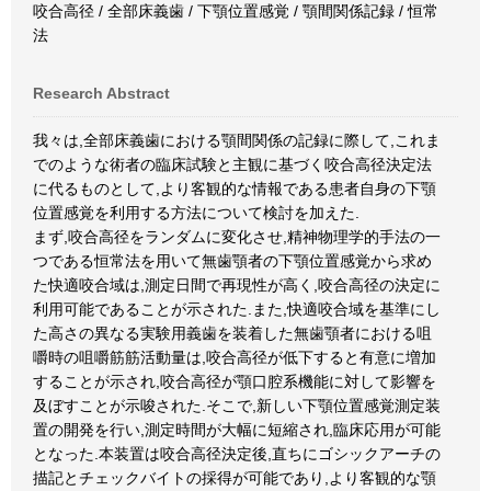
咬合高径 / 全部床義歯 / 下顎位置感覚 / 顎間関係記録 / 恒常
法
Research Abstract
我々は,全部床義歯における顎間関係の記録に際して,これま
でのような術者の臨床試験と主観に基づく咬合高径決定法
に代るものとして,より客観的な情報である患者自身の下顎
位置感覚を利用する方法について検討を加えた.
まず,咬合高径をランダムに変化させ,精神物理学的手法の一
つである恒常法を用いて無歯顎者の下顎位置感覚から求め
た快適咬合域は,測定日間で再現性が高く,咬合高径の決定に
利用可能であることが示された.また,快適咬合域を基準にし
た高さの異なる実験用義歯を装着した無歯顎者における咀
嚼時の咀嚼筋筋活動量は,咬合高径が低下すると有意に増加
することが示され,咬合高径が顎口腔系機能に対して影響を
及ぼすことが示唆された.そこで,新しい下顎位置感覚測定装
置の開発を行い,測定時間が大幅に短縮され,臨床応用が可能
となった.本装置は咬合高径決定後,直ちにゴシックアーチの
描記とチェックバイトの採得が可能であり,より客観的な顎