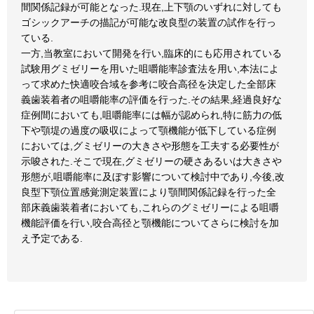
間関係記録が可能となった.現在,上下顎のいずれに対しても
ゴシックアーチの描記が可能な改良型の装置の試作を行っ
ている.
一方,当教室において開発を行い,臨床的にも応用されている
試験用グミゼリーを用いた咀嚼能率診査法を用い,本法によ
って求めた快適咬合域を参考に咬合高径を決定した全部床
義歯装着者の咀嚼能率の評価を行った.その結果,経過良好な
症例間においても,咀嚼能率には幅が認められ,特に筋力の低
下や顎堤の過度の吸収によって顎機能が低下している症例
においては,グミゼリーの大きさや形態を工夫する必要性が
示唆された.そこで現在,グミゼリーの硬さあるいは大きさや
形態が,咀嚼能率に及ぼす影響について検討中であり,今後,改
良型下顎位置感覚測定装置により顎間関係記録を行った全
部床義歯装着者においても,これらのグミゼリーによる咀嚼
機能評価を行い,咬合高径と顎機能についてさらに検討を加
え予定である.