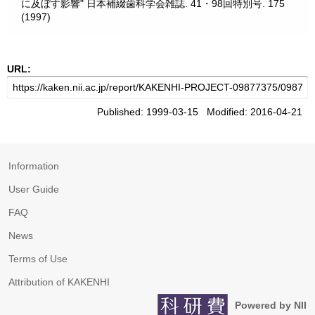
に及ぼす影響" 日本補綴歯科学会雑誌. 41・98回特別号. 175
(1997)
URL:
Published: 1999-03-15 Modified: 2016-04-21
Information
User Guide
FAQ
News
Terms of Use
Attribution of KAKENHI
Powered by NII