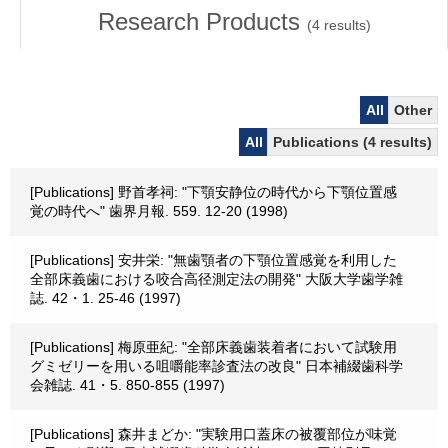
Research Products
(
4
results)
All
Other
All
Publications (4 results)
[Publications] 野首孝祠: "下顎安静位の時代から下顎位置感
覚の時代へ" 歯界月報. 559. 12-20 (1998)
[Publications] 安井栄: "無歯顎者の下顎位置感覚を利用した
全部床義歯における咬合高径測定法の開発" 大阪大学歯学雑
誌. 42・1. 25-46 (1997)
[Publications] 梅原亜紀: "全部床義歯装着者において試験用
グミゼリーを用いる咀嚼能率診査法の改良" 日本補綴歯科学
会雑誌. 41・5. 850-855 (1997)
[Publications] 森井まどか: "実験用口蓋床の被覆部位が味覚