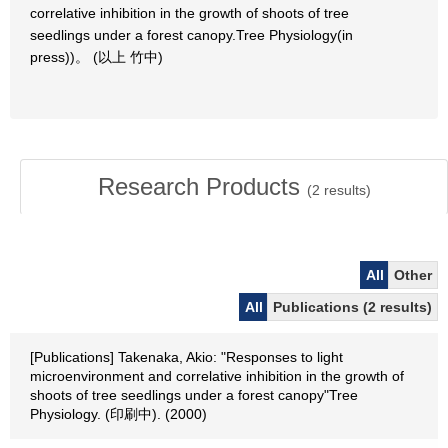
correlative inhibition in the growth of shoots of tree
seedlings under a forest canopy.Tree Physiology(in
press))。 (以上 竹中)
Research Products
(
2
results)
All
Other
All
Publications (2 results)
[Publications] Takenaka, Akio: "Responses to light
microenvironment and correlative inhibition in the growth of
shoots of tree seedlings under a forest canopy"Tree
Physiology. (印刷中). (2000)