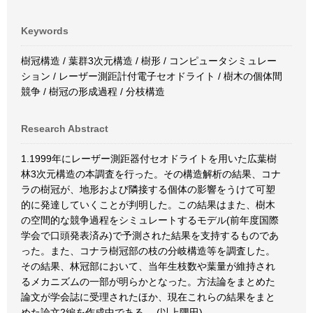
Keywords
樹冠構造 / 葉群3次元構造 / 樹形 / コンピュータシミュレー
ション / レーザー測距計付電子セオドライト / 樹木の個体間
競争 / 樹冠の形成過程 / 分枝構造
Research Abstract
1.1999年にレーザー測距器付セオドライトを用いた広葉樹
林3次元構造の本調査を行った。その構造解析の結果、コナ
ラの樹冠が、地形および隣接する個体の影響をうけて可塑
的に発達していくことが判明した。この結果はまた、樹木
の空間的な競争過程をシミュレートするモデル(前年度国際
学会で口頭発表済み)で予測された結果を支持するものであ
った。また、コナラ樹冠部の枝の分岐構造等を調査した。
その結果、林冠部において、当年生枝数や葉量が維持され
るメカニズムの一部が明らかとなった。方法論をまとめた
論文が学会誌に受理されたほか、現在これらの結果をまと
めた論文2編を作成中である。 (以上隅田)