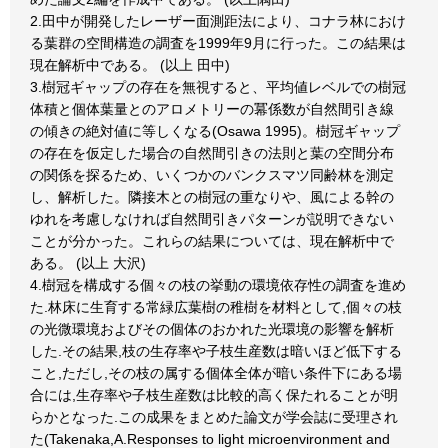
2.田中が開発したレーザー面測距法により、コナラ林におけ
る葉群の空間構造の調査を1999年9月に行った。この結果は
現在解析中である。 (以上 田中)
3.樹冠ギャップの存在を無視すると、平均値レベルでの樹冠
体積と個体葉量とのアロメトリーの冪係数が自然間引き線
の傾きの絶対値に等しくなる(Osawa 1995)。樹冠ギャップ
の存在を仮定した場合の自然間引きの法則と葉の空間分布
の関係を探るため、いくつかのバンクスマツ同齢林を測定
し、解析した。隣接木との樹冠の重なりや、風による幹の
ゆれを考慮しなければ自然間引きパターンが説明できない
ことが分かった。これらの結果については、現在解析中で
ある。 (以上 大沢)
4.樹冠を構成する個々の枝の挙動の環境依存性の調査を進め
た.林床に生育する常緑広葉樹の稚樹を材料として,個々の枝
の光微環境およびその個体のおかれた光環境の影響を解析
した.その結果,枝の生存率や子枝生産数は暗いほど低下する
こと,ただし,その枝の属する個体全体が暗い条件下にある場
合には,生存率や子枝生産数は比較的高く保たれることが明
らかとなった.この成果をまとめた論文が学会誌に受理され
た(Takenaka,A.Responses to light microenvironment and