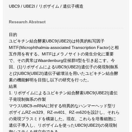
UBC9 / UBE2I / リボザイム / 遺伝子構造
Research Abstract
目的
ユビキチン結合酵素UBC9(UBE2I)は特異的転写因子
MITF(Microphthalmia-associated Transcription Factor)と相
互作用を有する。MITFはメラノサイトの発生分化に重要
で、その異常はWaardenburg症候群II型を引き起こす。今
回、(1)リボザイムによるUBC9(UBE2I)遺伝子の発現制御系
と(2)UBC9(UBE2I)遺伝子破壊法を用いたユビキチン結合酵
素の機能解明を目指し以下の研究を行った。
結果
1. リボザイムによるユビキチン結合酵素UBC9(UBE2I)遺伝
子発現制御系の作製
マウスUBC9-mRNAに対する特異的なハンマーヘッド型リ
ボザイムRZ-m329、RZ-m401、RZ-m620を設計し、それら
の発現プラスミドを構築した。現在、これらを培養細胞に
遺伝子導入し、リボザイムを使ったUBC9(UBE2I)の発現制
御システムを確立中である。