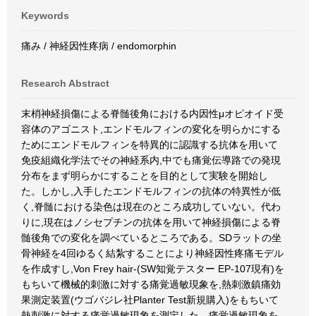
Keywords
痛み / 神経因性疼病 / endomorphin
Research Abstract
末梢神経損傷による脊髄後角における内因性μオピオイド受
容体のアゴニスト,エンドモルフィンの変化を明らかにする
ためにエンドモルフィンを特異的に認識する抗体を用いて
免疫組織化学法でその神経系内,中でも痛覚伝導路での発現
分布をまず明らかにすることを目的として実験を開始し
た。しかし,入手したエンドモルフィンの抗体の特異性が低
く,脊髄における染色は現在のところ成功していない。代わ
りに,現在はノシセプチンの抗体を用いて神経損傷による脊
髄後角での変化を調べているところである。SDラットの坐
骨神経を4回ゆるく結紮することにより神経因性疼痛モデル
を作成すし,Von Frey hair-(SW知覚テスター EP-107現有)を
もちいて機械的刺激に対する痛覚過敏現象を,熱刺激鎮痛効
果測定装置(ウゴバジレ社Planter Test新規購入)をもちいて
熱刺激に対する痛覚過敏現象を測定した。痛覚過敏現象を