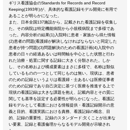
ギリス看護協会のStandards for Records and Record
Keeping(1993年)が、具体的な看護記録モデル開発に有用で
あることが明らかになった。
また、日本全国137施設から、記載された看護記録を収集し
た。その病院は特定機能病院から小規模病院まで多様であ
った。内容分析の結果(1)入院時に患者・家族から得た情報
(2)患者の問題(看護婦が解決しなければならないと同定した
患者が持つ問題)(3)問題解決のための看護計画(4)入院中の
患者の日々の経過あるいは時間軸を中心とした状態と行わ
れた治療・処置に関する記録に大きく分類された。しか
し、その名称および構成要素はまさに多様で、名称は類似
しているものの一つとして同じものは無い。現状は、患者
のための記録というよりは看護婦・士あるいは医療従事者
のための記録であり自己決定に基づく医療を推進する上で
現状の看護記録は大きな課題を抱え、記載内容とその質に
関しても基準を設定する必要性が明らかになった。看護記
録モデルとして看護における情報提供・看護記録開示の意
義と目的、看護実践における責務、看護記録の概念、目
的、記録の重要性、記録のスタンダード:欠くことが出来な
い要素、記録と看護倫理からなるモデル開発が示唆され