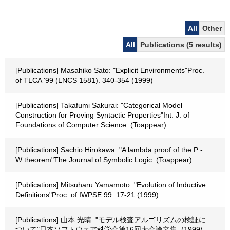
All
Other
All
Publications (5 results)
[Publications] Masahiko Sato: "Explicit Environments"Proc.
of TLCA '99 (LNCS 1581). 340-354 (1999)
[Publications] Takafumi Sakurai: "Categorical Model
Construction for Proving Syntactic Properties"Int. J. of
Foundations of Computer Science. (Toappear).
[Publications] Sachio Hirokawa: "A lambda proof of the P -
W theorem"The Journal of Symbolic Logic. (Toappear).
[Publications] Mitsuharu Yamamoto: "Evolution of Inductive
Definitions"Proc. of IWPSE 99. 17-21 (1999)
[Publications] 山本 光晴: "モデル検査アルゴリズムの検証に
ついて"日本ソフトウェア科学会第16回大会論文集. (1999)