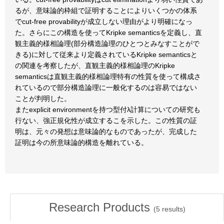
るが、意味論的枠組で証明することによりいくつかの体系
でcut-free provabilityが成立しない理由がより明確になっ
た。さらにこの構造を使ってKripke semanticsを定義し、直
観主義的様相論理(部分構造論理のひとつとみなすことがで
きる)に対して従来より定義されているKripke semanticsと
の関連を考察したが、直観主義的様相論理のKripke
semanticsは直観主義的様相論理特有の性質を使って構成さ
れているので部分構造論理に一般化するのは容易ではない
ことが判明した。
またexplicit environmentを持つ型付λ計算についての研究も
行ない、強正規化性が成立するこを示した。この性質の証
明は、元々の発想は意味論的なものであったが、完成した
証明は今の所意味論的構造を離れている。
Research Products
(
5
results)