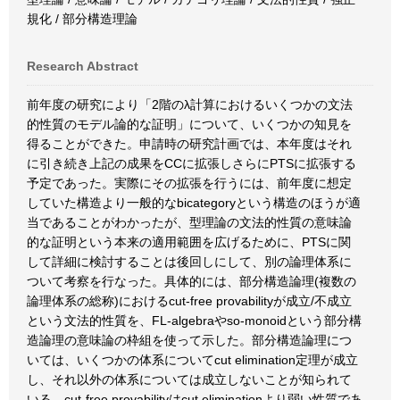
規化 / 部分構造理論
Research Abstract
前年度の研究により「2階のλ計算におけるいくつかの文法
的性質のモデル論的な証明」について、いくつかの知見を
得ることができた。申請時の研究計画では、本年度はそれ
に引き続き上記の成果をCCに拡張しさらにPTSに拡張する
予定であった。実際にその拡張を行うには、前年度に想定
していた構造より一般的なbicategoryという構造のほうが適
当であることがわかったが、型理論の文法的性質の意味論
的な証明という本来の適用範囲を広げるために、PTSに関
して詳細に検討することは後回しにして、別の論理体系に
ついて考察を行なった。具体的には、部分構造論理(複数の
論理体系の総称)におけるcut-free provabilityが成立/不成立
という文法的性質を、FL-algebraやso-monoidという部分構
造論理の意味論の枠組を使って示した。部分構造論理につ
いては、いくつかの体系についてcut elimination定理が成立
し、それ以外の体系については成立しないことが知られて
いる。cut-free provabilityはcut eliminationより弱い性質であ