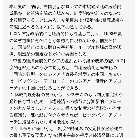
本研究の目的は、中国およびロシアの市場経済化の経済的
成果を、政策決定論の立場から、制度的な枠組みのなかで
比較研究することにある。今年度および2年間の研究成果を
簡潔に述べるとすれば、以下の通りである。
1 ロシアは政治的にも経済的にも混乱しており、1998年夏
の金融危機にそのことが象徴的に現れている。個別的に
は、国債発行による財政赤字補填、ルーブル相場の高め誘
導、製造業の衰退などがその要因となる。
2 中国の経済発展とロシアの混乱という経済成果の違いを制
度的な枠組みのなかで捉えると、市場経済化と民主化の
「同時進行型」のロシアと「政経分離型」の中国、あるい
は「ビッグバン・アプローチ」のロシアと「漸新的アプロ
ーチ」の中国に分けることができる。
(1)比較制度分析の視点から、システムのもつ制度補完性や
経路依存性のため、市場経済への移行には漸新的アプロー
チの方が望ましいと考える。様々な制度の補完構造が有す
る複雑な一連の結び付きを考えれば、ビッグバン・アプロ
ーチは混乱をもたらす可能性が高い。
(2)計量分析に基づくと、制度的枠組みの安定性が経済発展
の最も重要な要因となる(民主主義の程度と経済発展には明