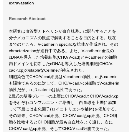
extravasation
Research Abstract
本研究は血管型カドヘリンが白血球遊走に関与することを
分子メカニズムの観点で解明することを目的とする。現在
までのところ、V-cadherin specificな抗体が作成され、その
chracterizationが進行中である。また、V-cadherin全長の
cDNAを導入した培養細胞(CHO/V-cad)とV-cadherinの細胞
内ドメインを切断したcDNAを導入した培養細胞(CHO/V-
cad△cp)のstableなCelllineが確立された。
細胞染色でCHO/V-cad細胞はV-cadherin陽性、α-,β-catenin
も陽性であるのに対して、CHO/V-cad△cp細胞はV-cadherin
陽性だが、α-,β-cateninは陰性であった。
2層式の培養プレートの上層にCHO/V-cadとCHO/V-cad△cp
をそれぞれコンフルエントに培養し、白血球を上層に添加
して下層には走化因子(ロイコトリエンや補体)を添加する。
その結果、CHO/V-cad細胞、CHO/V-cad△cp細胞、CHO細
胞を比較するとCHO細胞が最も白血球をよく通し、次に
CHO/V-cad△cp細胞、そしてCHO/V-cad細胞であった。