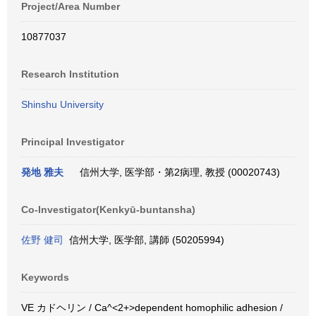
Project/Area Number
10877037
Research Institution
Shinshu University
Principal Investigator
発地 雅夫
信州大学, 医学部・第2病理, 教授 (00020743)
Co-Investigator(Kenkyū-buntansha)
佐野 健司
信州大学, 医学部, 講師 (50205994)
Keywords
VE カドヘリン / Ca^<2+>dependent homophilic adhesion /