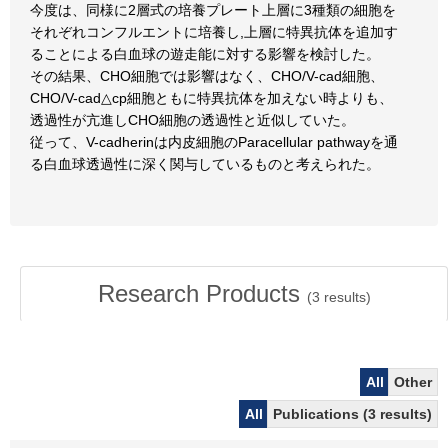
今度は、同様に2層式の培養プレート上層に3種類の細胞を
それぞれコンフルエントに培養し,上層に特異抗体を追加す
ることによる白血球の遊走能に対する影響を検討した。
その結果、CHO細胞では影響はなく、CHO/V-cad細胞、
CHO/V-cad△cp細胞ともに特異抗体を加えない時よりも、
透過性が亢進しCHO細胞の透過性と近似していた。
従って、V-cadherinは内皮細胞のParacellular pathwayを通
る白血球透過性に深く関与しているものと考えられた。
Research Products
(
3
results)
All
Other
All
Publications (3 results)