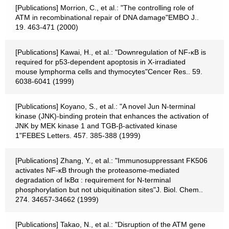
[Publications] Morrion, C., et al.: "The controlling role of
ATM in recombinational repair of DNA damage"EMBO J..
19. 463-471 (2000)
[Publications] Kawai, H., et al.: "Downregulation of NF-κB is
required for p53-dependent apoptosis in X-irradiated
mouse lymphorma cells and thymocytes"Cencer Res.. 59.
6038-6041 (1999)
[Publications] Koyano, S., et al.: "A novel Jun N-terminal
kinase (JNK)-binding protein that enhances the activation of
JNK by MEK kinase 1 and TGB-β-activated kinase
1"FEBES Letters. 457. 385-388 (1999)
[Publications] Zhang, Y., et al.: "Immunosuppressant FK506
activates NF-κB through the proteasome-mediated
degradation of IκBα : requirement for N-terminal
phosphorylation but not ubiquitination sites"J. Biol. Chem..
274. 34657-34662 (1999)
[Publications] Takao, N., et al.: "Disruption of the ATM gene