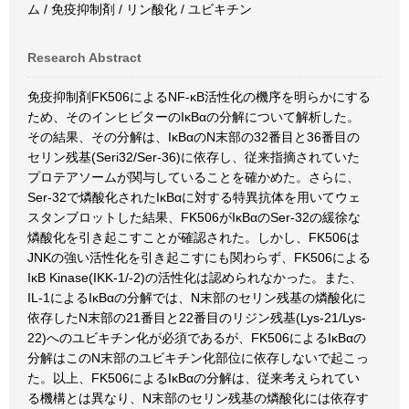
ム / 免疫抑制剤 / リン酸化 / ユビキチン
Research Abstract
免疫抑制剤FK506によるNF-κB活性化の機序を明らかにする
ため、そのインヒビターのIκBαの分解について解析した。
その結果、その分解は、IκBαのN末部の32番目と36番目の
セリン残基(Seri32/Ser-36)に依存し、従来指摘されていた
プロテアソームが関与していることを確かめた。さらに、
Ser-32で燐酸化されたIκBαに対する特異抗体を用いてウェ
スタンブロットした結果、FK506がIκBαのSer-32の緩徐な
燐酸化を引き起こすことが確認された。しかし、FK506は
JNKの強い活性化を引き起こすにも関わらず、FK506による
IκB Kinase(IKK-1/-2)の活性化は認められなかった。また、
IL-1によるIκBαの分解では、N末部のセリン残基の燐酸化に
依存したN末部の21番目と22番目のリジン残基(Lys-21/Lys-
22)へのユビキチン化が必須であるが、FK506によるIκBαの
分解はこのN末部のユビキチン化部位に依存しないで起こっ
た。以上、FK506によるIκBαの分解は、従来考えられてい
る機構とは異なり、N末部のセリン残基の燐酸化には依存す