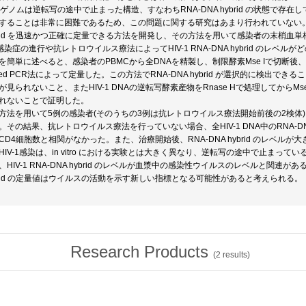
Aゲノムは逆転写の途中で止まった構造、すなわちRNA-DNA hybrid の状態で存在してい
することは非常に困難であるため、この問題に関する研究はあまり行われていない。そこで
brid を迅速かつ正確に定量できる方法を開発し、その方法を用いて感染者の末梢血単核球(PBMC
V感染症の進行や抗レトロウイルス療法によってHIV-1 RNA-DNA hybrid のレベ
を簡単に述べると、感染者のPBMCから全DNAを精製し、制限酵素Mse Iで切断後、切れ残ったHIV-
sted PCR法によって定量した。この方法でRNA-DNA hybrid が選択的に検出できることは
が見られないこと、またHIV-1 DNAの逆転写酵素産物をRnase Hで処理してからMse
れないことで証明した。
方法を用いて5例の感染者(そのうちの3例は抗レトロウイルス療法開始前後の2検体)におけるP
。その結果、抗レトロウイルス療法を行っていない場合、全HIV-1 DNA中のRNA-DNA
CD4細胞数と相関がなかった。また、治療開始後、RNA-DNA hybrid のレベルが大
HIV-1感染は、in vitro における実験とは大きく異なり、逆転写の途中で止ま
、HIV-1 RNA-DNA hybrid のレベルが血漿中の感染性ウイルスのレベルと関連があ
brid の定量値はウイルスの活動を示す新しい指標となる可能性があると考えられる。
Research Products
(
2
results)