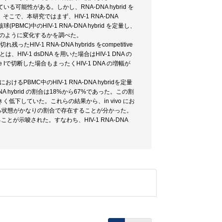
る可能性がある。しかし、RNA-DNA hybrid を
、本研究ではまず、HIV-1 RNA-DNA
)中のHIV-1 RNA-DNA hybrid を定量し、
ルがどのように変化するかを調べた。
1 RNA-DNA hybrids をcompetitive
、HIV-1 dsDNA を用いた場合はHIV-1 DNA の
 Iで切断した場合もまったくHIV-1 DNA の増幅が
BMC中のHIV-1 RNA-DNA hybridを定量
 hybrid の割合は18%から67%であった。この割
きく低下していた。これらの結果から、in vivo にお
っている状態がかなりの割合で存在することが分かった。
ることが示唆された。すなわち、HIV-1 RNA-DNA