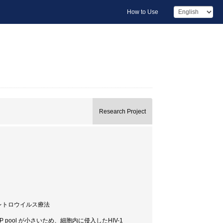
How to Use
Research Project
CR / 抗レトロウイルス療法
ool が小さいため、細胞内に侵入したHIV-1