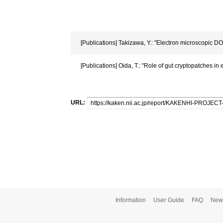
[Publications] Takizawa, Y.: "Electron microscopic DO
[Publications] Oida, T.: "Role of gut cryptopatches in e
URL:
Information
User Guide
FAQ
New