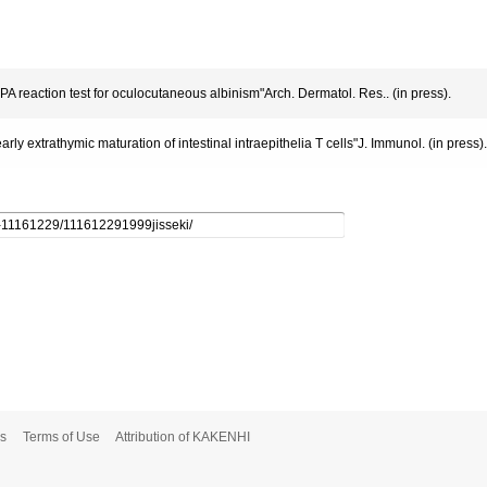
PA reaction test for oculocutaneous albinism"Arch. Dermatol. Res.. (in press).
arly extrathymic maturation of intestinal intraepithelia T cells"J. Immunol. (in press).
s
Terms of Use
Attribution of KAKENHI