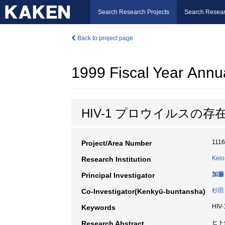
Search Research Projects
Search Resear
Back to project page
1999 Fiscal Year Annu
HIV-1 プロウイルスの
111
Project/Area Number
Keio
Research Institution
加藤
Principal Investigator
杉田
Co-Investigator(Kenkyū-buntansha)
HIV
Keywords
ヒト
Research Abstract