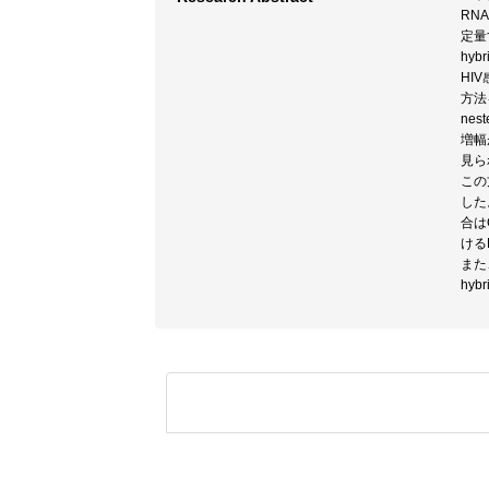
RN
定量
hy
HI
方法
ne
増幅
見ら
この
した
合は
ける
また
hy