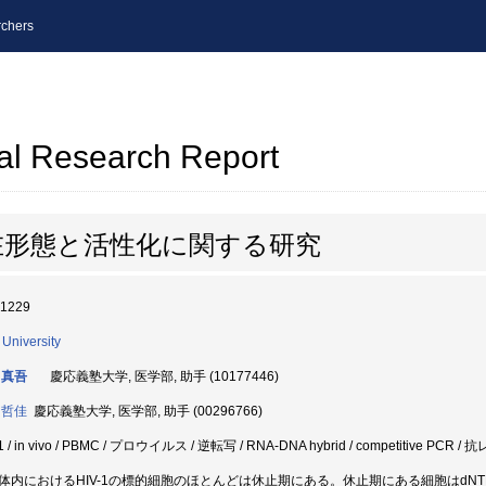
chers
al Research Report
存在形態と活性化に関する研究
61229
 University
 真吾
慶応義塾大学, 医学部, 助手 (10177446)
 哲佳
慶応義塾大学, 医学部, 助手 (00296766)
-1 / in vivo / PBMC / プロウイルス / 逆転写 / RNA-DNA hybrid / competitive P
体内におけるHIV-1の標的細胞のほとんどは休止期にある。休止期にある細胞はdNTP p