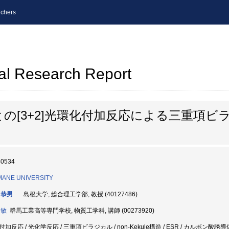
chers
al Research Report
の[3+2]光環化付加反応による三重項ビ
40534
MANE UNIVERSITY
 恭男
島根大学, 総合理工学部, 教授 (40127486)
 敏
群馬工業高等専門学校, 物質工学科, 講師 (00273920)
加反応 / 光化学反応 / 三重項ビラジカル / non-Kekule構造 / ESR / カルボン酸誘導