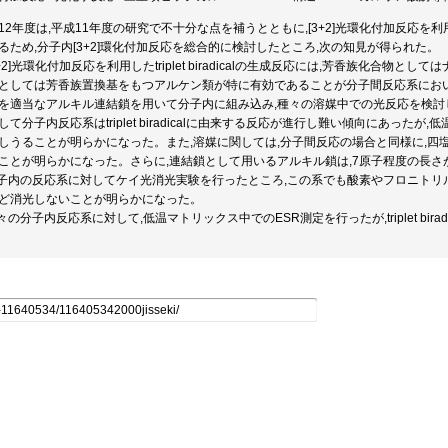
12年度は,平成11年度の研究で不十分な点を補うとともに,[3+2]光環化付加反応を利用するt
るため,分子内[3+2]環化付加反応を総合的に検討したところ,次の知見が得られた。
[3+2]光環化付加反応を利用したtriplet biradicalの生成反応には,芳香族化合
としては芳香族置換基をもつアルケン類が特に有効であることが分子間反応系にお
を適当なアルキル連結鎖を用いて分子内に組み込み,種々の溶媒中での光反応を検討
して分子内反応系はtriplet biradicalに由来する反応が進行し難い傾向にあったが,低温では
しうることが明らかになった。また,溶媒に関しては,分子間反応の場合と同様に,四
ことが明らかになった。さらに,連結鎖として用いるアルキル鎖は,7原子程度の長さ
分子内の反応系に対してケイ光消光実験を行ったところ,この系でも酸素やフロニトリ
ど消光しないことが明らかになった。
種々の分子内反応系に対して,低温マトリックス中でのESR測定を行ったが,triplet bi