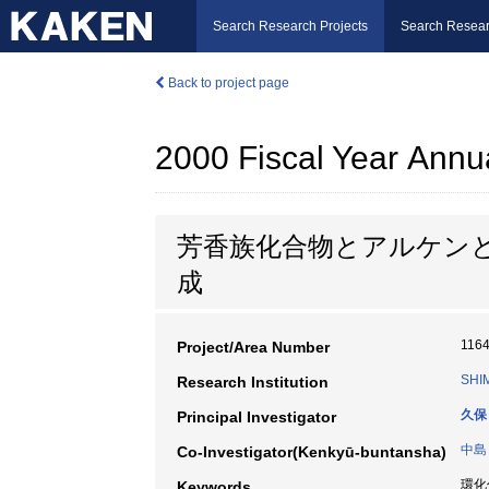
Search Research Projects
Search Resear
Back to project page
2000 Fiscal Year Annu
芳香族化合物とアルケンと
成
116
Project/Area Number
SHI
Research Institution
久保
Principal Investigator
中島
Co-Investigator(Kenkyū-buntansha)
環化付
Keywords