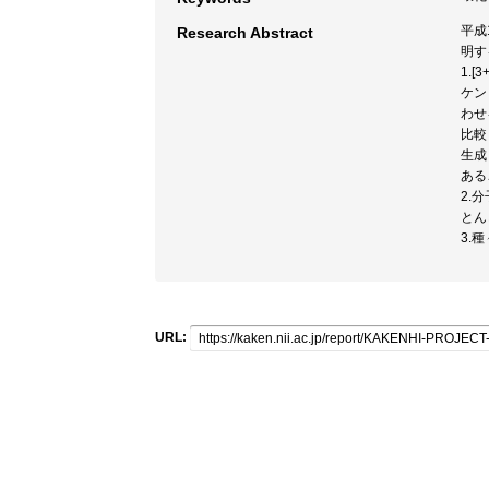
平成
Research Abstract
明す
1.
ケン
わせ
比較
生成
ある
2.
とん
3.
URL: