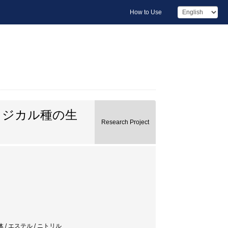
How to Use
ラジカル種の生
Research Project
体 / エステル / ニトリル