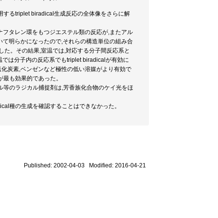
riplet biradical生成反応の全体像をさらに解
物としてはナフタレン環をもつジエステル類の反応が,またアル
いて明らかになったので,それらの構造単位の組み合
した。その結果,室温では,対応する分子間反応系と
分子内の反応系でもtriplet biradicalが有効に
塩化炭素,ベンゼンなど極性の低い溶媒がより有効で
が最も効果的であった。
ル等のラジカル捕捉剤は,芳香族化合物のケイ光をほ
radical種の生成を確認することはできなかった。
Published: 2002-04-03 Modified: 2016-04-21