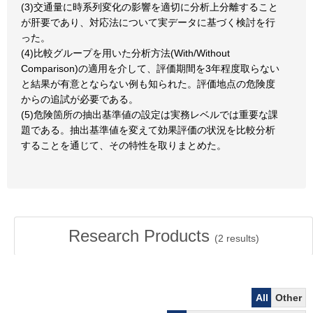
(3)交通量に時系列変化の影響を適切に分析上分離すること
が肝要であり、対応法について実データに基づく検討を行
った。
(4)比較グループを用いた分析方法(With/Without
Comparison)の適用を介して、評価期間を3年程度取らない
と結果が有意とならない例も知られた。評価地点の危険度
からの追試が必要である。
(5)危険箇所の抽出基準値の設定は実務レベルでは重要な課
題である。抽出基準値を変えて効果評価の状況を比較分析
することを通じて、その特性を取りまとめた。
Research Products
(
2
results)
All
Other