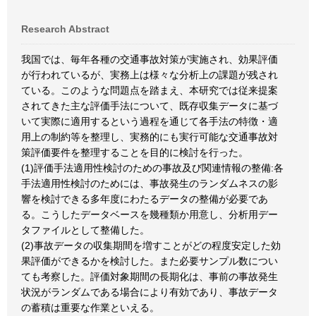
Research Abstract
我国では、毎年各種の交通事故対策が実施され、効果評価
が行われているが、実務上は様々な分析上の課題が残され
ている。このような問題点を踏まえ、本研究では従来提案
されてきた主な評価手法について、既存収集データに基づ
いて実際に適用するという過程を通じて各手法の特徴・適
用上の制約等を整理し、実務的にも実行可能な交通事故対
策評価要件を整理することを目的に検討を行った。
(1)評価手法適用性検討のための事故及び関連情報の整備:各
手法適用性検討のためには、事故発生のランダムネスの影
響を検討できる多年度にわたるデータの整備が必要であ
る。こうしたデータベースを幾種類か用意し、分析用デー
タファイルとして整備した。
(2)事故データの収集期間を増すことがどの程度安定した効
果評価ができるかを検討した。また必要サンプル数につい
ても考察した。評価対象期間の長期化は、事前の事故発生
状況がランダムである場合により有効であり、事故データ
の蓄積は重要な作業といえる。