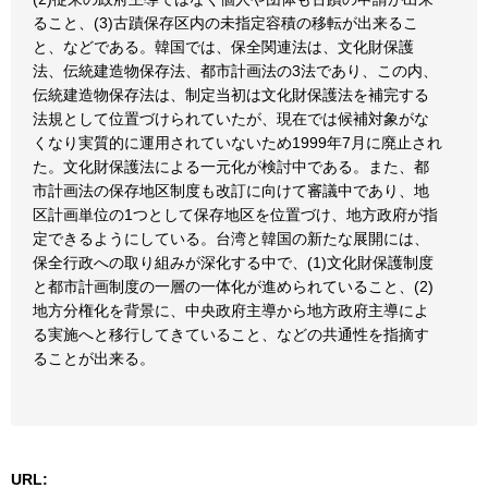
ること、(3)古蹟保存区内の未指定容積の移転が出来るこ
と、などである。韓国では、保全関連法は、文化財保護
法、伝統建造物保存法、都市計画法の3法であり、この内、
伝統建造物保存法は、制定当初は文化財保護法を補完する
法規として位置づけられていたが、現在では候補対象がな
くなり実質的に運用されていないため1999年7月に廃止され
た。文化財保護法による一元化が検討中である。また、都
市計画法の保存地区制度も改訂に向けて審議中であり、地
区計画単位の1つとして保存地区を位置づけ、地方政府が指
定できるようにしている。台湾と韓国の新たな展開には、
保全行政への取り組みが深化する中で、(1)文化財保護制度
と都市計画制度の一層の一体化が進められていること、(2)
地方分権化を背景に、中央政府主導から地方政府主導によ
る実施へと移行してきていること、などの共通性を指摘す
ることが出来る。
URL: