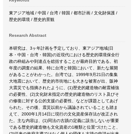
Keywords
東アジア地域 / 中国 / 台湾 / 韓国 / 都市計画 / 文化財保護 /
歴史的環境 / 歴史的景観
Research Abstract
本研究は、3ヶ年計画を予定しており、東アジア地域(日
本・中国・台湾・韓国)の近現代における歴史的環境保全行
政の枠組みや到達点を総括することが最終目的である。初
年度の調査の結果、特に台湾と韓国において、新たな展開
があることがわかった。台湾では、1999年9月21日の集集
大地震において、歴史的市街地にも大きな被害が出、阪神
大震災でも指摘されたように、(1)歴史的建造物の耐震補強
の必要性、(2)文化財未指定の歴史的建造物のリスト及びそ
の修復に対する公的支援の必要性、などが課題としてあげ
られた。その後、震災以前から議論されていることも踏ま
えて、2000年1月14日に現行の文化資産保存法が改正され
た。主な内容は、(1)同法の古蹟の定義に該当しないが重要
である歴史的建造物も文化資産の1種類と位置づけたこと、
(2)従来の政府主導ではなく個人や団体も古蹟の申請が出来