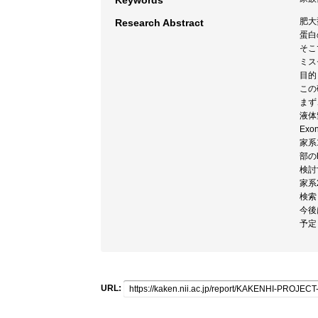
Keywords
肥大
Research Abstract
蛋白
そこ
ミス
目的
この
まず
液体
Exo
家系
部の
検討
家系
検索
今後
予定
URL: