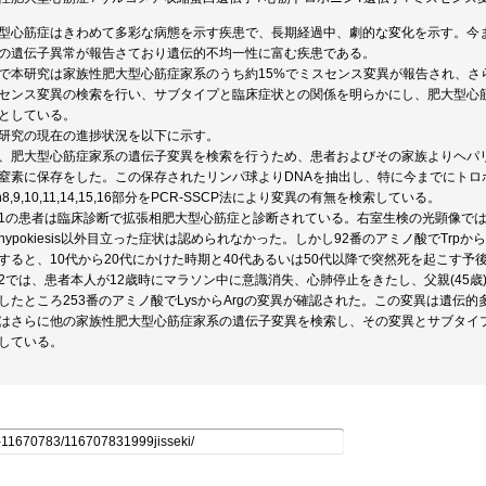
型心筋症はきわめて多彩な病態を示す疾患で、長期経過中、劇的な変化を示す。今
の遺伝子異常が報告さており遺伝的不均一性に富む疾患である。
で本研究は家族性肥大型心筋症家系のうち約15%でミスセンス変異が報告され、さ
センス変異の検索を行い、サブタイプと臨床症状との関係を明らかにし、肥大型心
としている。
研究の現在の進捗状況を以下に示す。
、肥大型心筋症家系の遺伝子変異を検索を行うため、患者およびその家族よりヘパ
窒素に保存をした。この保存されたリンパ球よりDNAを抽出し、特に今までにトロ
n8,9,10,11,14,15,16部分をPCR-SSCP法により変異の有無を検索している。
1の患者は臨床診断で拡張相肥大型心筋症と診断されている。右室生検の光顕像で
hypokiesis以外目立った症状は認められなかった。しかし92番のアミノ酸でTrp
すると、10代から20代にかけた時期と40代あるいは50代以降で突然死を起こす予
2では、患者本人が12歳時にマラソン中に意識消失、心肺停止をきたし、父親(45歳)
したところ253番のアミノ酸でLysからArgの変異が確認された。この変異は遺伝
はさらに他の家族性肥大型心筋症家系の遺伝子変異を検索し、その変異とサブタイ
している。