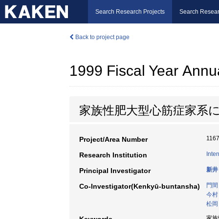
Search Research Projects
Search Resear
Back to project page
1999 Fiscal Year Annu
家族性肥大型心筋症家系
116
Project/Area Number
Inte
Research Institution
新井
Principal Investigator
門間
Co-Investigator(Kenkyū-buntansha)
今村
松岡
家族