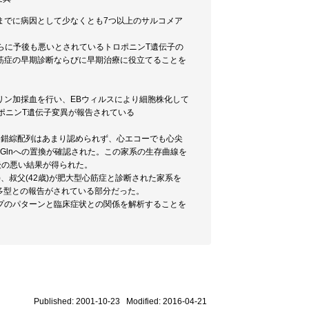
までに病因として少なくとも7つ以上のサルコメア
らに予後も悪いとされているトロポニンT遺伝子の
筋症の早期診断ならびに早期治療に役立てることを
リン加採血を行い、EBウィルスにより細胞株化して
ポニンT遺伝子変異が報告されている
は錯綜配列はあまり認められず、心エコーでも心尖
からGlnへの置換が確認された。この家系の生存曲線を
後の悪い結果が得られた。
、叔父(42歳)が肥大型心筋症と診断された家系を
的多型との報告がされている部分だった。
プのパターンと臨床症状との関係を解析することを
Published: 2001-10-23 Modified: 2016-04-21