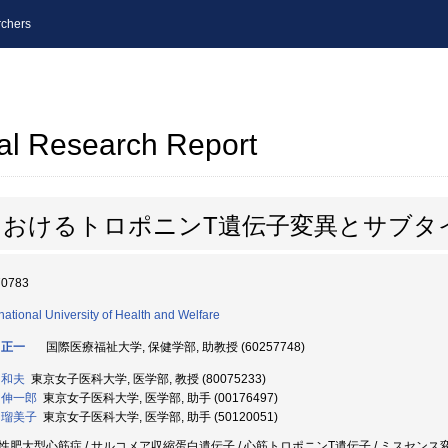
chers
al Research Report
におけるトロポニンT遺伝子変異とサブタ
70783
rnational University of Health and Welfare
 正一
国際医療福祉大学, 保健学部, 助教授 (60257748)
 和夫
東京女子医科大学, 医学部, 教授 (80075233)
 伸一郎
東京女子医科大学, 医学部, 助手 (00176497)
 瑠美子
東京女子医科大学, 医学部, 助手 (50120051)
性肥大型心筋症 / サルコメア収縮蛋白遺伝子 / 心筋トロポニンT遺伝子 / ミスセンス