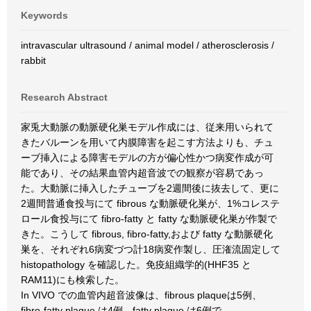
Keywords
intravascular ultrasound / animal model / atherosclerosis /
rabbit
Research Abstract
家兎大動脈の動脈硬化巣モデル作成には、従来用いられて
きたバルーンを用いて内膜障害を起こす方法よりも、チュ
ーブ挿入による障害モデルの方が偏心性かつ病変作成が可
能であり、その結果血管内超音波での観察が容易であっ
た。大動脈に挿入したチューブを2週間後に抜去して、更に
2週間普通食投与にて fibrous な動脈硬化巣が、1%コレステ
ロール食投与にて fibro-fatty と fatty な動脈硬化巣が作製で
きた。こうして fibrous, fibro-fatty,および fatty な動脈硬化
巣を、それぞれ6病変づつ計18病変作製し、圧潅流固定して
histopathology を確認した。免疫組織学的(HHF35 と
RAM11)にも検索した。
In VIVO での血管内超音波像は、fibrous plaqueは5例、
fibro-fatty plaque は4例、fatty plaque は6例で