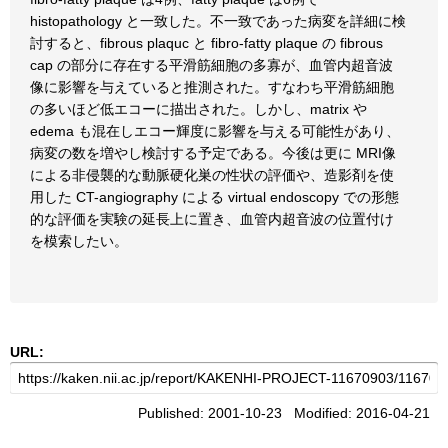
histopathology と一致した。不一致であった病変を詳細に検
討すると、fibrous plaquc と fibro-fatty plaque の fibrous
cap の部分に存在する平滑筋細胞の多寡が、血管内超音波
像に影響を与えていると推測された。すなわち平滑筋細胞
の多いほど低エコーに描出された。しかし、matrix や
edema も混在しエコー輝度に影響を与える可能性があり、
病変の数を増やし検討する予定である。今後は更に MRI像
による非侵襲的な動脈硬化巣の性状の評価や、造影剤を使
用した CT-angiography による virtual endoscopy での形態
的な評価を実験の延長上に置き、血管内超音波の位置付け
を模索したい。
URL:
Published: 2001-10-23 Modified: 2016-04-21