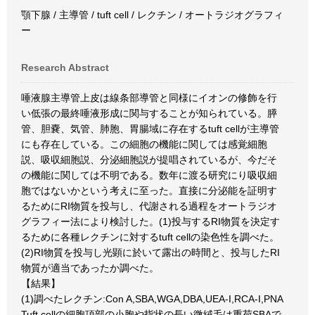
顎下腺 / 主導管 / tuft cell / レクチン / オートラジオグラフィ
ー
Research Abstract
唾液腺主導管上皮は線条部導管と同様にイオンの修飾を行
い低張の最終唾液形成に関与することが知られている。膵
管、胆嚢、気管、肺胞、胃腸域に存在するtuft cellが主導管
にも存在している。この細胞の機能に関しては感覚細胞
説、吸収細胞説、分泌細胞説が提唱されているが、今だそ
の機能に関しては不明である。数年に渡る研究にり吸収細
胞ではないかという考えに至った。直接に分泌能を証明す
るためにRI物質を投与し、代謝される過程をオートラジオ
グラフィー法により検討した。(1)投与するRI物質を決定す
るために各種レクチンに対するtuft cellの染色性を調べた。
(2)RI物質を投与し光顕に於いて露出の時間と、投与したRI
物質が適当であったか調べた。
【結果】
(1)調べたレクチン:Con A,SBA,WGA,DBA,UEA-I,RCA-I,PNA
Tuft cellの細胞頂部の小胞や指状の長い微絨毛は重荷SBAで