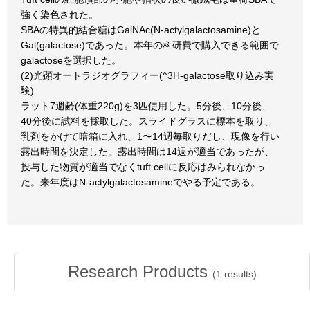
強く染色された。
SBAの特異的結合糖はGalNAc(N-actylgalactosamine)と
Gal(galactose)であった。本年の科研費で購入できる範囲で
galactoseを選択した。
(2)光顕オートラジオグラフィー(^3H-galactose取り込み実
験)
ラット7週齢(体重220g)を3匹使用した。5分後、10分後、
40分後に試料を採取した。スライドグラスに標本を取り、
乳剤をかけて暗箱に入れ、1〜14週毎取りだし、現像を行い
露出時間を決定した。露出時間は14週が適当であったが、
投与した物質が適当でなくtuft cellに反応はみられなかっ
た。来年度はN-actylgalactosamineでやる予定である。
Research Products
(
1
results)