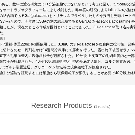
llがある。数年に渡る研究により分泌細胞ではないかという考えに至り、tuft cell
をオートラジオグラフィー法により検討した。昨年度の研究によりtuft cellの小
Aの結合糖であるGal(galactose)をトリチウムでラベルしたものを投与し光顕オートラ
なかったので、今年度はSBAの別の結合糖であるGalNAc(N-acetylgalactosa
頼したが、現在のところ作成が困難ということであった。3H-galactose取り込
た。
果】
ト7週齢(体重220g)を3匹使用した。3.3mCiの3H-galactoseを腹腔内に投与後
に切片をのせ、乳剤をかけ14週間冷凍庫にて露出を行った。露出終了後脱ゼラチン
直下の毛細血管内に現像銀粒子が観察された。10分後:上皮直下の毛細血管内と一
銀粒子が観察された。40分後:明調細胞I型とII型の基底陥入部分、ゴルジ装置近辺、
llではゴルジ装置近辺、グリコーゲン領域等に現像銀粒子が観察された。
論】分泌能を証明するには細胞から現像銀粒子が消失することが必要で40分以上経
Research Products
(
1
results)