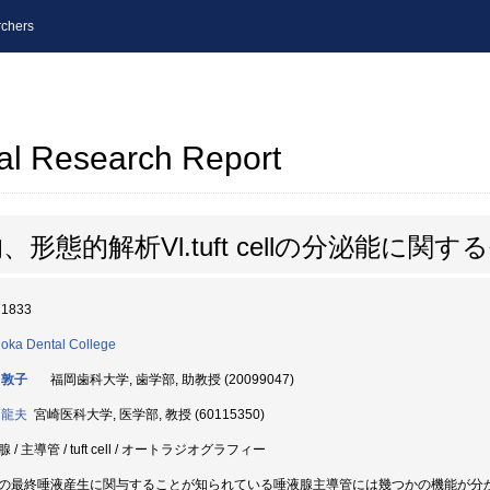
chers
al Research Report
態的解析Vl.tuft cellの分泌能に関す
71833
oka Dental College
 敦子
福岡歯科大学, 歯学部, 助教授 (20099047)
 龍夫
宮崎医科大学, 医学部, 教授 (60115350)
 / 主導管 / tuft cell / オートラジオグラフィー
の最終唾液産生に関与することが知られている唾液腺主導管には幾つかの機能が分かっ