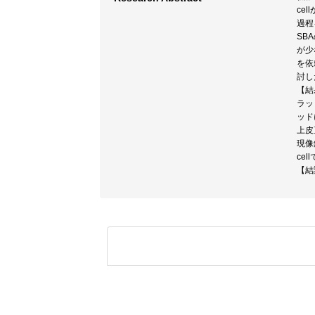
ce
過程
SB
が少
を依
討し
【結
ラッ
ッド
上皮
現像
ce
【結