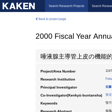
Search Research Projects
Search Resear
Back to project page
2000 Fiscal Year Annu
唾液腺主導管上皮の機能的、形
116
Project/Area Number
Fuku
Research Institution
佐藤
Principal Investigator
菅沼
Co-Investigator(Kenkyū-buntansha)
顎下腺
Keywords
低張
Research Abstract