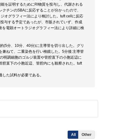
の分泌能を証明するためにRI物質を投与し、代謝される
胞はレクチンのSBAに反応することが分かったので、
ジオグラフィー法により検討した。tuft cellに反応
mine)を投与する予定であったが、市販されていず、作成
み実験を電顕オートラジオグラフィー法により詳細に検
、経時的(5分、10分、40分)に主導管を切り出した。グリ
を兼ねて、二重染色を行い検鏡した。5分後:主導管
部の明調細胞のゴルジ装置や管腔直下の小胞近辺に
管腔直下の小胞近辺、管腔内にも観察された。tuft
過した試料が必要である。
All
Other