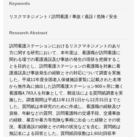
Keywords
リスクマネジメント / 訪問看護 / 事故 / 過誤 / 危険 / 安全
Research Abstract
訪問看護ステーションにおけるリスクマネジメントのあり
方に関する研究において、本年度は、看護職が訪問看護に
関わる場での看護過誤及び事故の発生の現状を把握するこ
とを目的とし、訪問看護ステーションの看護職を対象に看
護過誤及び事故発生の経験とその対応について調査を実施
した。平成11年度全国老人保健施設要覧に記載された名簿
から無作為に抽出した訪問看護ステーション900ヶ所に働く
看護職4,783人を対象として、郵送法による質問紙調査を実
施した。調査期間は平成11年11月1日から12月31日までと
した。質問紙は本研究のために作成し、看護職の経験及び
資格、年齢などの質問、訪問看護時の交通手段、交通事故
の経験、暴言や暴力等危険な事柄に出会った経験とその状
況、看護過誤の経験とその時の状況などを含む。質問紙は
無記名による回答とした。質問紙回収数は1,602(回収率