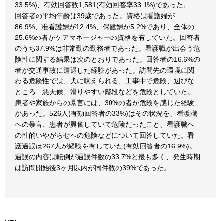
33.5%)、有効回答数1,581(有効回答率33.1%)であった。
回答者の平均年齢は39歳であった。資格は看護婦が
86.9%、准看護婦が12.4%、保健婦が5.2%であり、全体の
25.6%の者がケアマネージャーの資格を有していた。回答者
のうち37.9%は非常勤の勤務者であった。看護職が出会う危
険性に関する結果は次のとおりであった。回答者の16.6%の
者が交通事故に遭遇した経験があった。訪問先の環境に関
わる危険性では、犬に吠えられる、工事中で危険、辺ぴな
ところ、悪天候、滑りやすい階段などを危険としていた。
患者や家族からの暴言には、30%の者が危険を感じた経験
があった。526人(有効回答者の33%)はその状況を、看護職
への暴言、患者が興奮していて危険だったこと、看護職へ
の性的いやがらせへの危険などについて回答していた。看
護過誤は267人が経験を有していた(有効回答者の16.9%)。
過誤の内容は転倒が過誤件数の33.7%と最も多く、発生時期
は訪問開始後3ヶ月以内が同件数の39%であった。