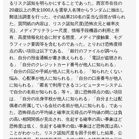
るリスク認知を明らかにすることであった。西宮市在住の
20歳以上の男女1000人を選挙人名簿からランダムに抽出し
郵送法調査を行った。その結果210名の妥当な回答が得られ
た。質問紙の内容は、リスク認知尺度(恐怖次元と確率次
元)、メディアリテラシー尺度、情報手段機器の利用と所
有、高度情報化社会に対する態度、メディア接触量、モグ
ラフィック要因等を含むものであった。とりわけ恐怖度得
点の高い項目は以下である。「銀行のファイルが調べら
れ、自分の預金通帳が書き換えられる」「電話が盗聴され
る」「自分のクレジットカード番号が他人に知られる」
「自分の日記や手紙が他人に見られる」「知られたくない
悩み、心配事が他人に知られる」「自分の口座番号が他人
に知られる」「匿名で利用できるコンピューターシステム
で自分の名前が知られる」等々。逆に恐怖得点の低い項目
は、「自分の出身学校が他人に知られる」「自分または配
偶者の所属している会社の名前が他人に知られる」であっ
た。恐怖得点の平均値と確率次元得点の平均値の間には負
の高い相関関係が見出され、生起する確率の高い事象ほど
恐怖度は低く、生起する確率の低い事象ほど恐怖度は高い
ことがわかった。リスク認知尺度を因子分析した結果、公