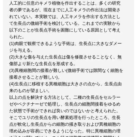
人工的に任意のキメラ植物を作出することは、多くの研究
者の夢であるが、現在までに人工キメラの作出法は開発さ
れていない。本実験では、人工キメラを作出する方法とし
て生長点の微細手術を検討している。これまでの実験から
以下のことが生長点手術を困難にしている原因として考え
られた。
(1)肉眼で観察できるような手術は、生長点に大きなダメー
ジを与える。
(2)大きな傷を与えた生長点は傷を修復させることなく、無
傷部より新たな生長点を形成する。
(3)異種細胞間の接着が難しい(微細手術では隙間なく細胞を
接着させることが難しい)。
(4)生長点に移植する異種細胞は大きさの点から、生長点由
来のものが望ましい。
以上の点を解決する方法として、二種の生長点をセルラー
ゼやペクチナーゼで処理し、生長点の細胞間接着をゆるめ
た状態で手術ができれば良いのではないかと考えられた。
そこでユリの生長点を用い酵素処理を行ったところ、生長
点が軟化し生長点からの細胞の掻き取りおよび異種細胞の
埋め込みが容易にできるようになった。特に異種細胞の埋