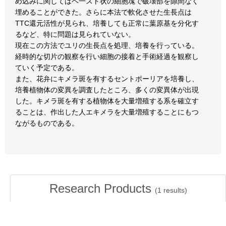
め込みに関してはペ一スト状の細胞塊で破壊部を隙間なく
埋めることができた。さらに本法で軟化させた生長点は
TTC還元活性が見られ、培養しても正常に葉原基を分化す
るなど、特に問題は見られていない。
現在この方法でユリの生長点を処理、培養を行っている。
経時的な切片の観察を行い細胞の接着と手術経過を観察し
ていく予定である。
また、花弁にキメラ斑を有するセントポーリアを培養し、
培養植物体の変異を調査したところ、多くの変異体が出現
した。キメラ斑を有する植物体を大量増殖する系を確立す
ることは、作出した人エキメラを大量増殖することにもつ
ながるものである。
Research Products
(
1
results)