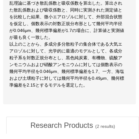
乱理論に基づき散乱係数と吸収係数を算出した。算出され
た散乱係数および吸収係数と、同時に実測された測定値と
を比較した結果、微小エアロゾルに対して、外部混合状態
を仮定し、個数表示の対数正規分布形として幾何平均半径
が0.046μm、幾何標準偏差が1.7の場合に、計算値と実測値
が最も良く一致した。
以上のことから、多成分多分散粒子の集合体である大気エ
アロゾルに対して、光学的に最適のモデルとして、各成分
粒子系を対数正規分布とし、黒色純炭素、有機物、硫酸ア
ンモニウムおよび硝酸アンモニウムに対しては個数表示の
幾何平均半径を0.046μm、幾何標準偏差を1.7、一方、海塩
および土壌粒子に対しては幾何平均半径を0.49μm、幾何標
準偏差を2.15とするモデルを選定した。
Research Products
(
2
results)