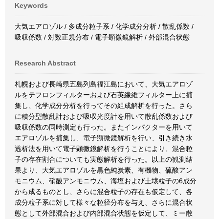
Keywords
大気エアロゾル / 多成分粒子系 / 化学成分分析 / 散乱係数 /
吸収係数 / 対数正規分布 / 電子顕微鏡解析 / 外部混合状態
Research Abstract
札幌および長崎県五島列島福江島において、大気エアロゾ
ルをテフロンフィルターおよび石英繊維フィルター上に捕
集し、化学成分分析を行ってその組成解析を行った。さら
に積分型散乱計および吸収光度計を用いて散乱係数および
吸収係数の同時測定も行った。またインパクターを用いて
エアロゾルを捕集し、電子顕微鏡解析を行い、引き続き水
透析法を用いて電子顕微鏡解析を行うことにより、混合粒
子の存在割合についても実態解析を行った。以上の観測結
果より、大気エアロゾルを黒色純炭素、有機物、硫酸アン
モニウム、硝酸アンモニウム、海塩および土壌粒子の6成分
から成るものとし、さらに混合粒子の存在も仮定して、各
成分粒子系に対して様々な粒径分布を与え、さらに混合状
態として外部混合および内部混合状態を仮定して、ミー散