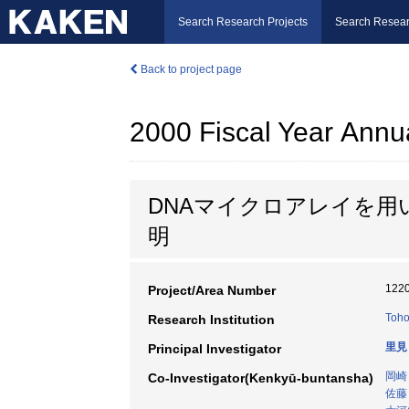
Search Research Projects
Search Resear
Back to project page
2000 Fiscal Year Annu
DNAマイクロアレイを用
明
122
Project/Area Number
Toho
Research Institution
里見
Principal Investigator
岡崎
Co-Investigator(Kenkyū-buntansha)
佐藤