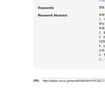
大河
虚血
Keywords
本研
Research Abstract
1、
管を
作成
2、
3、
10
4、
を作
5、
た。
URL: