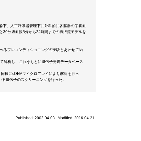
麻酔下、人工呼吸器管理下に外科的に各臓器の栄養血
と30分虚血後5分から24時間までの再潅流モデルを
述べるプレコンディショニングの実験とあわせて約
対して解析し、これをもとに遺伝子発現データベース
同様にcDNAマイクロアレイにより解析を行っ
いる遺伝子のスクリーニングを行った。
Published: 2002-04-03 Modified: 2016-04-21