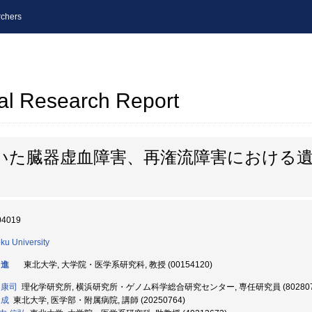
chers
al Research Report
いた臓器虚血障害、再潅流障害における
04019
ku University
 進
東北大学, 大学院・医学系研究科, 教授 (00154120)
 康司
理化学研究所, 横浜研究所・ゲノム科学総合研究センター, 専任研究員 (802807
 成
東北大学, 医学部・附属病院, 講師 (20250764)