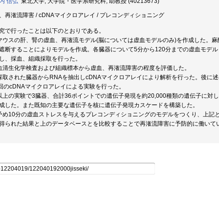
内 信弘
東北大学, 大学院・医学系研究科, 助教授 (40213673)
、再潅流障害 / cDNAマイクロアレイ / プレコンディショニング
究で行ったことは以下のとおりである。
マウスの肝、腎の虚血、再潅流モデル(脳については虚血モデルのみ)を作成した。
遮断することによりモデルを作成。各臓器について5分から120分までの虚血モデル
し、採血、組織採取を行った。
血清生化学検査および組織標本から虚血、再潅流障害の程度を評価した。
採取された臓器からRNAを抽出しcDNAマイクロアレイにより解析を行った。後に
0回のcDNAマイクロアレイによる実験を行った。
以上の実験で3臓器、合計36ポイントでの遺伝子発現を約20,000種類の遺伝子に
成した。また既知の主要な遺伝子を核に遺伝子発現カスケードを構築した。
予め10分の虚血ストレスを与えるプレコンディショニングのモデルをつくり、上記と
得られた結果と上のデータベースとを比較することで再潅流障害に予防的に働いて