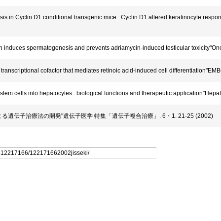
in Cyclin D1 conditional transgenic mice : Cyclin D1 altered keratinocyte respon
 induces spermatogenesis and prevents adriamycin-induced testicular toxicity"On
nscriptional cofactor that mediates retinoic acid-induced cell differentiation"EM
stem cells into hepatocytes : biological functions and therapeutic application"Hep
用による遺伝子治療法の開発"遺伝子医学 特集「遺伝子複合治療」. 6・1. 21-25 (2002)