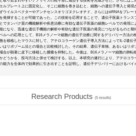
と取り込まれやすいナノサイズの粒子形に成型する技術を完成させた。さらにはこれ
エルプレート上に固定化し、そこに細胞を巻き込むと、細胞への遺伝子導入と発現が
ずウイルスベクターやアンチセンスオリゴヌクレオチド、さらにはsiRNAをプレ
を発揮することが可能であった。この技術を応用することで、遺伝子医薬トランス
とでタンパク質の機能解析や疾患治療に有効な遺伝子医薬の細胞レベルでの発現に
能になり、迅速な遺伝子機能の解析や有効な遺伝子医薬の発見につながるものと期
ベルへの応用として、B16メラノーマ細胞の遺伝子治療に関するデリバリー方法の検
胞を移植したマウスに対して、アテロコラーゲン遺伝子導入方法によってIL-2遺
いはリポゾーム法との場合と比較検討した。その結果、遺伝子単独、あるいはリポ
場合が顕著に皮下に移植した腫瘍を抑制した。今後は、B16メラノーマ細胞の肺転
かどうかを、投与方法と併せて検討する。以上、本研究の遂行により、アテロコラ
の能力を生体内で効果的に引き出すことを証明し、遺伝子デリバリーにおけるバイ
Research Products
(
5
results)