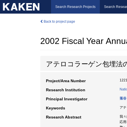
Search Research Projects
Search Resear
Back to project page
2002 Fiscal Year Annu
アテロコラーゲン包埋法
122
Project/Area Number
Nati
Research Institution
落谷
Principal Investigator
アテ
Keywords
我々
Research Abstract
応用