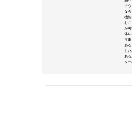
胞へ
チウ
なら
機能
むこ
が可
体レ
マ細
ある
した
ある
ター