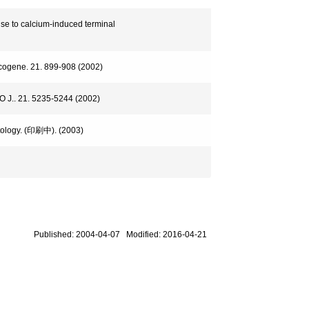
se to calcium-induced terminal
cogene. 21. 899-908 (2002)
BO J.. 21. 5235-5244 (2002)
atology. (印刷中). (2003)
Published: 2004-04-07 Modified: 2016-04-21