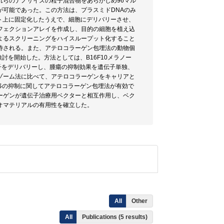
らのナノサイズの粒子混合物をあらかじめ96マル
可能であった。この方法は、プラスミドDNAのみ
ート上に固定化したうえで、細胞にデリバリーさせ、
フェクションアレイを作成し、目的の細胞を植え込
よるスクリーニングをハイスループット化すること
待される。また、アテロコラーゲン包埋法の動物個
討を開始した。方法としては、B16F10メラノー
伝子をデリバリーし、腫瘍の抑制効果を遺伝子単独、
ゾーム法に比べて、アテロコラーゲンをキャリアと
移の抑制に関してアテロコラーゲン包埋法が有効で
ーゲンが遺伝子治療用ベクターと相互作用し、ベク
オマテリアルの有用性を確立した。
All
Other
All
Publications (5 results)