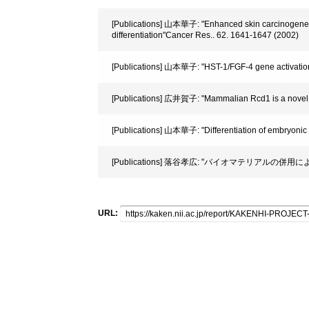
[Publications] 山本華子: "Enhanced skin carcinogenesis 
differentiation"Cancer Res.. 62. 1641-1647 (2002)
[Publications] 山本華子: "HST-1/FGF-4 gene activation
[Publications] 広井賀子: "Mammalian Rcd1 is a novel tra
[Publications] 山本華子: "Differentiation of embryonic 
[Publications] 落谷孝広: "バイオマテリアルの併
URL: