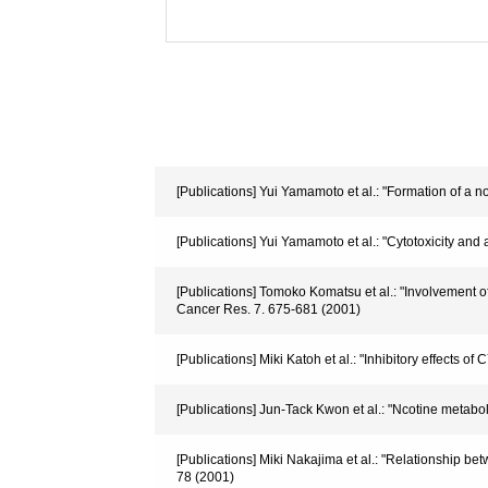
[Publications] Yui Yamamoto et al.: "Formation of a 
[Publications] Yui Yamamoto et al.: "Cytotoxicity an
[Publications] Tomoko Komatsu et al.: "Involvement o
Cancer Res. 7. 675-681 (2001)
[Publications] Miki Katoh et al.: "Inhibitory effects
[Publications] Jun-Tack Kwon et al.: "Ncotine meta
[Publications] Miki Nakajima et al.: "Relationship b
78 (2001)