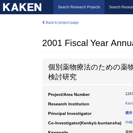
Search Research Projects
Search Resear
Back to project page
2001 Fiscal Year Annu
個別薬物療法のための薬
検討研究
124
Project/Area Number
Kana
Research Institution
横井
Principal Investigator
中嶋
Co-Investigator(Kenkyū-buntansha)
薬物代
Keywords