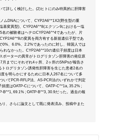
について詳しく検討した。(2)ヒトにのみ特異的に肝障害
DNAについて、CYP2A6^*1X2(野生型の重
一塩基変異型)、CYP2A6^*8(エクソン9における一塩
の被験者はヘテロCYP2A6^*4であったが、片
とCYP2A6^*8の変異を両方有する新規遺伝子型であ
は日本人で0%、6.0%、2.2%であったのに対し、韓国人では
められなかった。CYP2A6^*10の遺伝子頻度は日本
ランスポーターの異常がトログリタゾン肝障害の発症原
年7月までにそれぞれ4ヶ所、2ヶ所のSNPsが報告さ
るトログリタゾン誘発性肝障害を生じた患者2名の
頻度を明らかにするために日本人267名について多
いてPCR-RFLP法、AS-PCR法のいずれかで判定
ATP-Cについて、OATP-C^*1a, 35.2% ;
TP-B^*1, 69.1% ; OATP-B^*3, 30.9だった。過去の報
あり、さらに論文として既に発表済み、投稿中また