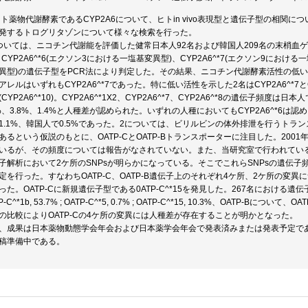
)ヒト薬物代謝酵素であるCYP2A6について、ヒトin vivo表現型と遺伝子型の相関
発するトログリタゾンについて様々な検索を行った。
ついては、ニコチン代謝能を評価した健常日本人92名および韓国人209名の末梢血ゲノム
、CYP2A6^*6(エクソン3における一塩基変異型)、CYP2A6^*7(エクソン9における
異型)の遺伝子型をPCR法により判定した。その結果、ニコチン代謝酵素活性の低い5名
アレルはいずれもCYP2A6^*7であった。特に低い活性を示した2名はCYP2A6^*7
(CYP2A6^*10)。CYP2A6^*1X2、CYP2A6^*7、CYP2A6^*8の遺伝子頻度
2%、3.8%、1.4%と人種差が認められた。いずれの人種においてもCYP2A6^*6は認
1.1%、韓国人で0.5%であった。2については、ビリルビンの体外排泄を行うト
あるという仮説のもとに、OATP-CとOATP-Bトランスポーターに注目した。2001
いるが、その頻度については報告がなされていない。また、当研究室で行われてい
子解析において2ケ所のSNPsが明らかになっている。そこでこれらSNPsの遺伝子
定を行った。すなわちOATP-C、OATP-B遺伝子上のそれぞれ4ケ所、2ケ所の変異につ
った。OATP-Cに新規遺伝子型である0ATP-C^*15を発見した。267名における遺伝子頻度はO
P-C^*1b, 53.7% ; OATP-C^*5, 0.7% ; OATP-C^*15, 10.3%、OATP-Bについて、OA
の比較によりOATP-Cの4ケ所の変異には人種差が存在することが明かとなった。
、成果は日本薬物動態学会年会および日本薬学会年会で発表済みまたは発表予定で
稿準備中である。