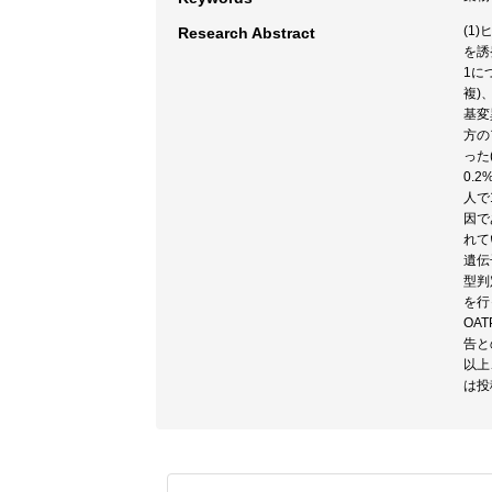
(1
Research Abstract
を誘
1に
複)
基変
方の
った
0.
人で
因で
れて
遺伝
型判
を行
OAT
告と
以上
は投