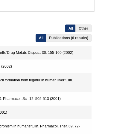
All
Other
All
Publications (6 results)
 cells"Drug Metab. Dispos.. 30. 155-160 (2002)
2 (2002)
l formation from tegafur in human liver"Clin.
. J. Pharmacol. Sci. 12. 505-513 (2001)
2001)
morphism in humans"Clin. Pharmacol. Ther. 69. 72-