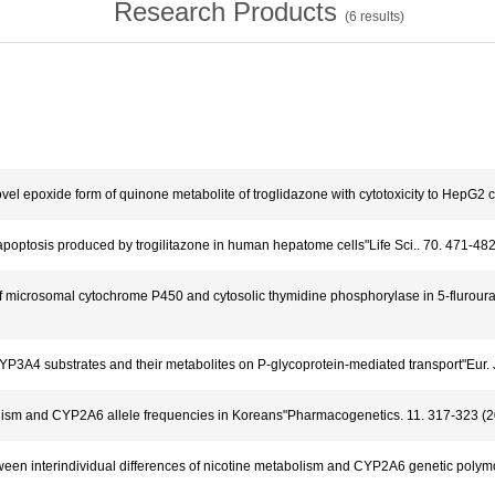
Research Products
(
6
results)
novel epoxide form of quinone metabolite of troglidazone with cytotoxicity to HepG2
d apoptosis produced by trogilitazone in human hepatome cells"Life Sci.. 70. 471-48
f microsomal cytochrome P450 and cytosolic thymidine phosphorylase in 5-flurouraci
 of CYP3A4 substrates and their metabolites on P-glycoprotein-mediated transport"Eur
bolism and CYP2A6 allele frequencies in Koreans"Pharmacogenetics. 11. 317-323 (
etween interindividual differences of nicotine metabolism and CYP2A6 genetic poly