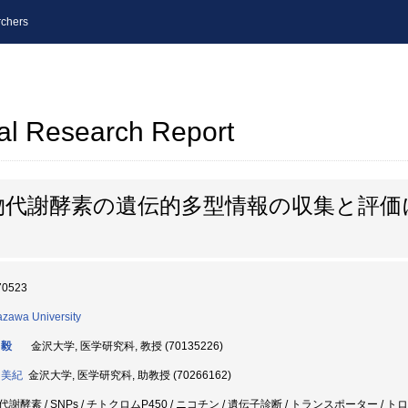
chers
al Research Report
物代謝酵素の遺伝的多型情報の収集と評価
70523
zawa University
 毅
金沢大学, 医学研究科, 教授 (70135226)
 美紀
金沢大学, 医学研究科, 助教授 (70266162)
謝酵素 / SNPs / チトクロムP450 / ニコチン / 遺伝子診断 / トランスポーター / トロ