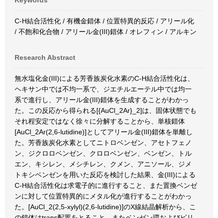
Keywords
C-H結合活性化 / 有機金錯体 / 位置特異的反応 / アリール化
/ 不飽和化合物 / アリール金(III)錯体 / オレフィン / アルキン
Research Abstract
無水塩化金(III)による芳香族炭化水素のC-H結合活性化は、
ヘキサン中では不均一系で、ジエチルエーテル中では均一
系で進行し、アリール金(III)錯体を生成することがわかっ
た。この反応から得られる[{AuCl_2Ar}_2]は、固体状態でも
それ程安定ではなく徐々に分解することから、単核錯体
[AuCl_2Ar(2,6-lutidine)]としてアリール金(III)錯体を単離し
た。芳香族炭化水素としてニトロベンゼン、アセトフェノ
ン、ジクロロベンゼン、クロロベンゼン、ベンゼン、トル
エン、キシレン、メシチレン、クメン、アニソール、ジメ
トキシベンゼンを用いた反応を検討した結果、金(III)による
C-H結合活性化は求電子的に進行すること、また置換ベンゼ
ンに対して位置特異的にメタル化が進行することがわかっ
た。[AuCl_2(2,5-xylyl)(2,6-lutidine)]のX線結晶解析から、こ
の錯体はtrans配置をとること、またベンゼン環およびピリ