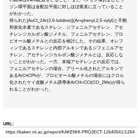
ジン環平面は金配位平面に対しほぼ垂直に立っていること
がわかった。
得られた[AuCl_2Ar(2,6-lutidine)](Ar=phenyl,2,5-xylyl)と不飽
和炭化水素であるスチレン、ジフェニルアセチレン、アセ
チレンジカルボン酸ジメチル、フェニルアセチレン、プロ
ピオール酸メチルとの反応を検討した。その結果、オレフ
ィンであるスチレンと内部アルキンであるジフェニルアセ
チレン、アセチレンジカルボン酸ジメチルとは、反応しな
いことがわかった。一方、末端アセチレンとの反応では、
フェニルアセチレンの場合、アリール化されたアルキンで
あるArC≡CPhが、プロピオール酸メチルの場合にはクロル
化されたケイ皮酸メチル誘導体ArCH=CCl(CO_2Me)が得ら
れることがわかった。
URL: