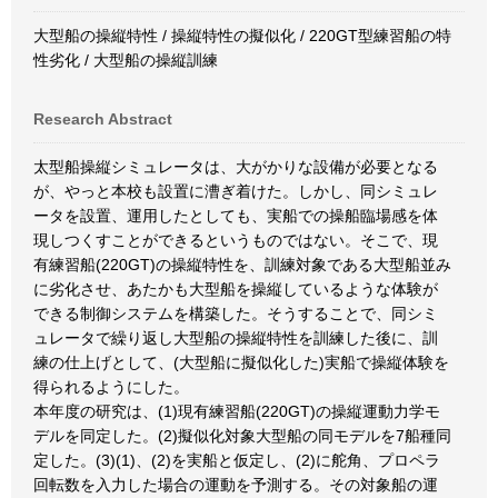
大型船の操縦特性 / 操縦特性の擬似化 / 220GT型練習船の特
性劣化 / 大型船の操縦訓練
Research Abstract
太型船操縦シミュレータは、大がかりな設備が必要となる
が、やっと本校も設置に漕ぎ着けた。しかし、同シミュレ
ータを設置、運用したとしても、実船での操船臨場感を体
現しつくすことができるというものではない。そこで、現
有練習船(220GT)の操縦特性を、訓練対象である大型船並み
に劣化させ、あたかも大型船を操縦しているような体験が
できる制御システムを構築した。そうすることで、同シミ
ュレータで繰り返し大型船の操縦特性を訓練した後に、訓
練の仕上げとして、(大型船に擬似化した)実船で操縦体験を
得られるようにした。
本年度の研究は、(1)現有練習船(220GT)の操縦運動力学モ
デルを同定した。(2)擬似化対象大型船の同モデルを7船種同
定した。(3)(1)、(2)を実船と仮定し、(2)に舵角、プロペラ
回転数を入力した場合の運動を予測する。その対象船の運