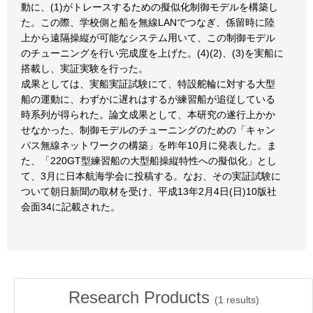
動に、(1)がトレースするための擬似化制御モデルを構築し
た。この際、学校側と船を無線LANでつなぎ、係留時に陸
上から遠隔操縦が可能なシステム用いて、この制御モデル
のチューニングを行い完成度を上げた。(4)(2)、(3)を実船に
搭載し、実証実験を行った。
成果としては、実船実証試験にて、特設舵輪に対する大型
船の運動に、わずかに遅れはするが練習船が追従している
時系列が得られた。論文成果として、本研究の遂行上かか
せなかった、制御モデルのチューニングのための「キャン
パス無線ネットワークの構築」を昨年10月に発表した。ま
た、「220GT型練習船の大型船操縦特性への擬似化」とし
て、3月に日本航海学会に投稿する。なお、その実証試験に
ついて朝日新聞の取材を受け、平成13年2月4日(日)10版社
会面34に記載された。
Research Products
(
1
results)