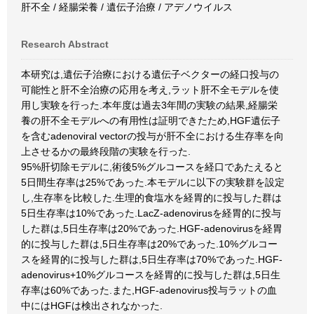
肝不全 / 経腸栄養 / 遺伝子治療 / アデノウイルス
Research Abstract
本研究は,遺伝子治療における遺伝子ベクターの経口投与の
可能性と肝不全治療の応用を考え,ラット肝不全モデルを使
用し実験を行った.本年度は過去3年間の実験の結果,経腸栄
養の肝不全モデルへの有用性は証明できたため,HGF遺伝子
を含むadenoviral vectorの投与が肝不全における生存率を向
上させるかの最終段階の実験を行った.
95%肝切除モデルに,術後5%グルコースを経口であたえると
5日間生存率は25%であった.本モデルに以下の実験群を設定
し,生存率を比較した.生理的食塩水を経胃的に投与した群は
5日生存率は10%であった.LacZ-adenovirusを経胃的に投与
した群は,5日生存率は20%であった.HGF-adenovirusを経胃
的に投与した群は,5日生存率は20%であった.10%グルコー
スを経胃的に投与した群は,5日生存率は70%であった.HGF-
adenovirus+10%グルコースを経胃的に投与した群は,5日生
存率は60%であった.また,HGF-adenovirus投与ラットの血
中にはHGFは検出されなかった.