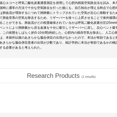
道心エコーと呼気二酸化炭素濃度測定を併用して心腔内残留空気除去法を試み、本
脱時に通常の方法で十分な空気除去を行った後にも、自己拍出が増える時点で心腔
は肺血流が増加するにつれて肺静脈にトラップされていた空気が左心に移動するた
て肺血管系の空気を除去するため、リザーバーを徐々に上昇させることで体外循環
ることができる。肺血流がどの程度確保されているかは呼気二酸化炭素分圧(25mmH
ベントにより肺静脈から戻る血液を十分に吸引しリザーバーに戻し、左心ベント吸
。この状態をしばらく(約5-10分間)持続した。心腔内の残存空気を除去し、人工
は、本操作以後のあきらかな脳合併症の出現がなかったので、本法が有効であると
あきらかな脳合併症患者の出現が少数であり、統計学的に本法が有効であるかの検
する必要があると考えられた。
Research Products
(
1
results)