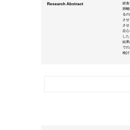
経食
Research Abstract
肺離
るの
させ
させ
左心
した
結果
での
検討