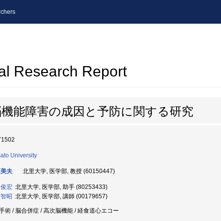
chers
al Research Report
脳機能障害の成因と予防に関する研究
71502
sato University
須美夫
北里大学, 医学部, 教授 (60150447)
 俊宏
北里大学, 医学部, 助手 (80253433)
 智昭
北里大学, 医学部, 講師 (00179657)
手術 / 脳合併症 / 高次脳機能 / 経食道心エコー