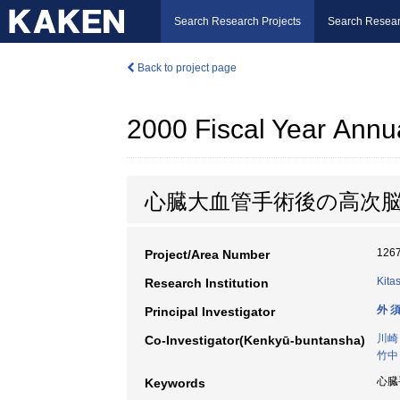
Search Research Projects
Search Resear
Back to project page
2000 Fiscal Year Annu
心臓大血管手術後の高次
126
Project/Area Number
Kita
Research Institution
外 
Principal Investigator
川崎
Co-Investigator(Kenkyū-buntansha)
竹中
心臓
Keywords