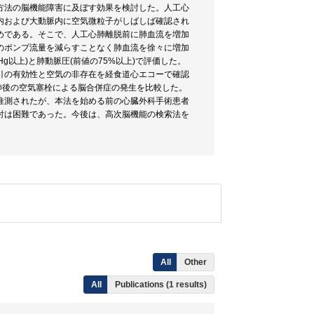
方法の脳機能障害に及ぼす効果を検討した。人工心
内および大動脈内に空気微粒子がしばしば確認され
めである。そこで、人工心肺離脱前に肺血流を増加
のポンプ流量を減らすことなく肺血流を徐々に増加
g以上)と肺動脈圧(前値の75%以上)で評価した。
引の有効性と空気の非存在を経食道心エコーで確認
心肺後の空気塞栓による脳合併症の発生を比較した。
推測されたが、本法を始める前の心臓外科手術患者
討は困難であった。今後は、高次脳機能の検索法を
All
Other
All
Publications (1 results)