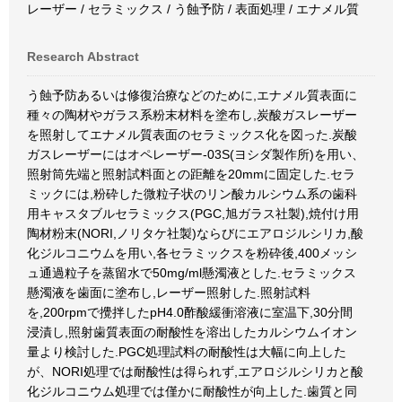
レーザー / セラミックス / う蝕予防 / 表面処理 / エナメル質
Research Abstract
う蝕予防あるいは修復治療などのために,エナメル質表面に
種々の陶材やガラス系粉末材料を塗布し,炭酸ガスレーザー
を照射してエナメル質表面のセラミックス化を図った.炭酸
ガスレーザーにはオペレーザー-03S(ヨシダ製作所)を用い、
照射筒先端と照射試料面との距離を20mmに固定した.セラ
ミックには,粉砕した微粒子状のリン酸カルシウム系の歯科
用キャスタブルセラミックス(PGC,旭ガラス社製),焼付け用
陶材粉末(NORI,ノリタケ社製)ならびにエアロジルシリカ,酸
化ジルコニウムを用い,各セラミックスを粉砕後,400メッシ
ュ通過粒子を蒸留水で50mg/ml懸濁液とした.セラミックス
懸濁液を歯面に塗布し,レーザー照射した.照射試料
を,200rpmで攪拌したpH4.0酢酸緩衝溶液に室温下,30分間
浸漬し,照射歯質表面の耐酸性を溶出したカルシウムイオン
量より検討した.PGC処理試料の耐酸性は大幅に向上した
が、NORI処理では耐酸性は得られず,エアロジルシリカと酸
化ジルコニウム処理では僅かに耐酸性が向上した.歯質と同