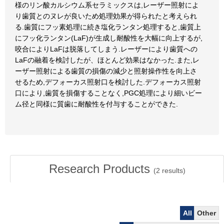
様のリン酸カルシウム系セラミックスは,レーザー照射によ
り歯質とのヌレが良いため処理効果が得られたと考えられ
る.歯質にフッ素処理に続き塩化ランタン処理すると,歯質上
にフッ化ランタン(LaF)が生成し耐酸性を大幅に向上するが,
咬合によりLaFは脱落してしまう.レーザーにより歯質への
LaFの融着を検討したが、ほとんど効果はなかった.また,レ
ーザー照射による歯質の損傷の減少と照射操作性を向上さ
せるため,デフォーカス照射口を検討した.デフォーカス照射
口により,歯質を損傷することなく,PGC処理により細いビー
ム径と同様に質歯に耐酸性を付与することができた.
Research Products
(
2
results)
All
Other