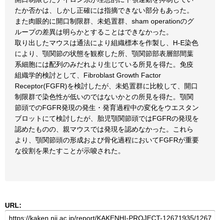
たか否かは、しかし正確には指摘できない部分もあった。
また肉眼的に開口制限群、未処置群、sham operationのグ
ループの差異は明らかとすることはできなかった。
取り出したマウスは通法により組織標本を作製し、H-E染色
により、顎関節の状態を観察した所、顎関節部表層部間葉
系細胞には配列のみだれより生じている所見を得た。免疫
組織学的検討として、Fibroblast Growth Factor
Receptor(FGFR)を検討したが、未処置群に比較して、開口
制限群で染色性が低いのではないかとの所見を得た。顎関
節頭でのFGFR発現の発生・発育過程中の変化をウエスタン
ブロットにて検討したが、胎児顎関節頭ではFGFRの発現を
認めたものの、親マウスでは発現を認めなかった。これら
より、顎関節頭の形成および骨化過程においてFGFRが重要
な役割を果たすことが示唆された。
URL: