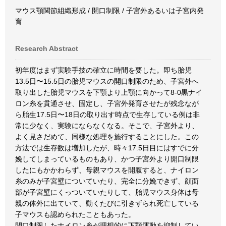
マウス顎関節組織形成 / 開口制限 / 子宮外あるいは子宮内発
育
Research Abstract
初年度はまず実験手技の確立に時間を要した。即ち胎児
13.5日〜15.5日の胎児マウスの開口制限のため、子宮外へ
取り出した胎児マウスを下顎より上顎に向かって8-0黒ナイ
ロン糸を貫通させ、固定し、子宮外発育させたが残念なが
ら胎生17.5日〜18日の取り出す時点で生存している例は非
常に少なく、実験にならなくなる。そこで、子宮外より、
よく見さだめて、同様な処理を施行することにした。この
方法では生存数は増加したが、時々17.5日目にはすでに分
娩してしまっているものもあり、かつ子宮外より開口制限
したにもかかわらず、母親マウスを開腹すると、ナイロン
糸のみが子宮壁についていたり、完全に分娩できず、顔面
部が子宮壁にくっついていたりして、胎児マウス身体は母
親の体外に出ていて、動くたびに引きずられ死亡している
子マウスも認められたこともあった。
開口制限したナイロン糸が理想的に下顎運動を抑制してい