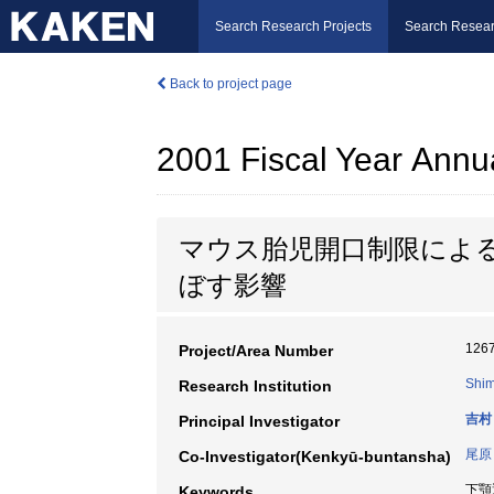
Search Research Projects
Search Resear
Back to project page
2001 Fiscal Year Annu
マウス胎児開口制限によ
ぼす影響
126
Project/Area Number
Shim
Research Institution
吉村
Principal Investigator
尾原
Co-Investigator(Kenkyū-buntansha)
下顎
Keywords