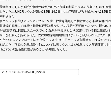
最終年度であるが,研究分担者の変更のため下顎運動制限マウスの作製にもやはり時
したいためJcl/ICRマウス妊娠の13.5日,14.5日での上下顎間結紮を試みたが,13
判断された。
ザニンレッド及びアルシアンブルーで骨・軟骨を染色して検討すると,非結紮群に比
顕微鏡的観察にては,骨・軟骨移行部は重なり,その境界が不明瞭となった。即ちperic
が,処置群では同部はスムースでなく,配列が不規則となり,変形している様に観察される。同時にproli
均一な石灰化が認められた。次に線維芽細胞増殖因子(b-FGF)及びそのレセプター(F
た所,ウエスタンブロット法で,胎児マウス,生後11日目マウス顎関節頭では成熟マウス顎関
を認めた。両者の免疫組織化学において胎児マウスおよび成熟マウス顎関節頭におけるb-
明らかにその染色性に差があることが明確となった。