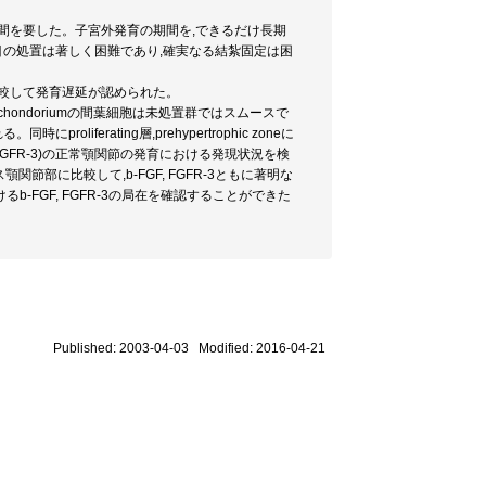
間を要した。子宮外発育の期間を,できるだけ長期
.5日目の処置は著しく困難であり,確実なる結紮固定は困
較して発育遅延が認められた。
hondoriumの間葉細胞は未処置群ではスムースで
ferating層,prehypertrophic zoneに
GFR-3)の正常顎関節の発育における発現状況を検
節部に比較して,b-FGF, FGFR-3ともに著明な
FGF, FGFR-3の局在を確認することができた
Published: 2003-04-03 Modified: 2016-04-21