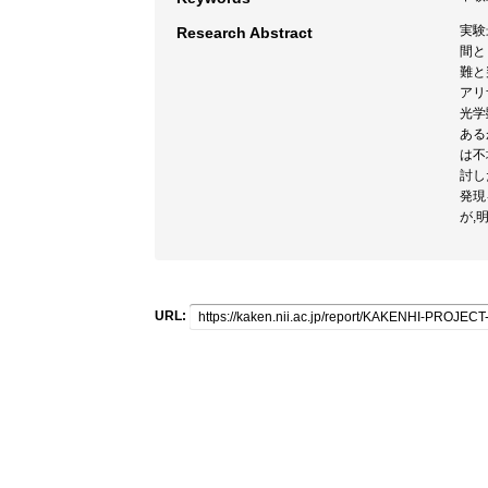
実験
Research Abstract
間と
難と
アリ
光学
ある
は不
討し
発現
が,
URL: