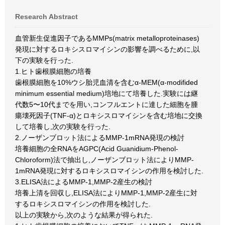
Research Abstract
血管新生促進因子であるMMPs(matrix metalloproteinases)
発現に対するロキシスロマイシンの影響を調べるために,以
下の実験を行った.
1.ヒト歯根膜細胞の培養
歯根膜細胞を10%ウシ胎児血清を含むα-MEM(α-modifided
minimum essential medium)培地にて培養した.実験には継
代数5〜10代までを用い,コンフルエントに達した細胞を腫
瘍壊死因子(TNF-α)とロキシスロマイシンを含む培地に交換
して培養し,次の実験を行った.
2.ノーザンブロット法によるMMP-1mRNA発現の検討
培養細胞の全RNAをAGPC(Acid Guanidium-Phenol-
Chloroform)法で抽出し,ノーザンブロット法によりMMP-
1mRNA発現に対するロキシスロマイシンの作用を検討した.
3.ELISA法によるMMP-1,MMP-2産生の検討
培養上清を回収し,ELISA法によりMMP-1,MMP-2産生に対
するロキシスロマイシンの作用を検討した.
以上の実験から,次のような結果が得られた.