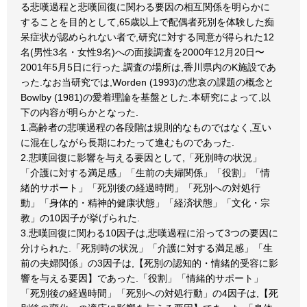
る悲嘆過程と悲嘆回復に関わる要因の相互関係を明らかに
することを目的として,65歳以上で配偶者死別を体験した痴
呆症状が認められない者で,研究に対する同意が得られた12
名(男性3名・女性9名)への面接調査を2000年12月20日〜
2001年5月5日に行った.調査の場所は,香川県内のK施設であ
った.なお当研究では,Worden (1993)の悲哀の課題の概念と
Bowlby (1981)の愛着理論を基盤とした.本研究によって,以
下の内容が明らかとなった.
1.高齢者の悲嘆過程の各段階は規則的なものではなく,互い
に混在しながら長期にわたって進むものであった.
2.悲嘆回復に影響を与える要因として,「死別時の状況」
「介護に対する満足感」「生前の夫婦関係」「役割」「情
緒的サポート」「死別後の経過時間」「死別への対処行
動」「身体的・精神的健康状態」「経済状態」「文化・宗
教」の10因子が挙げられた.
3.悲嘆回復に関わる10因子は,悲嘆過程に沿って3つの要因に
分けられた.「死別時の状況」「介護に対する満足感」「生
前の夫婦関係」の3因子は,【死別の認知的・情緒的受容に影
響を与える要因】であった.「役割」「情緒的サポート」
「死別後の経過時間」「死別への対処行動」の4因子は,【死