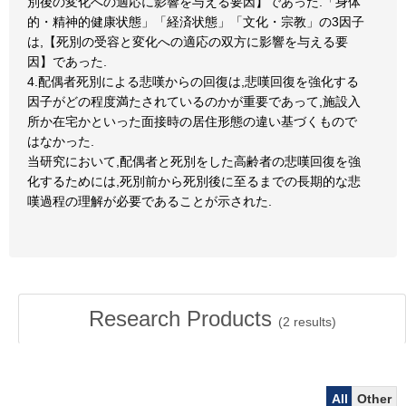
別後の変化への適応に影響を与える要因】であった.「身体
的・精神的健康状態」「経済状態」「文化・宗教」の3因子
は,【死別の受容と変化への適応の双方に影響を与える要
因】であった.
4.配偶者死別による悲嘆からの回復は,悲嘆回復を強化する
因子がどの程度満たされているのかが重要であって,施設入
所か在宅かといった面接時の居住形態の違い基づくもので
はなかった.
当研究において,配偶者と死別をした高齢者の悲嘆回復を強
化するためには,死別前から死別後に至るまでの長期的な悲
嘆過程の理解が必要であることが示された.
Research Products
(
2
results)
All
Other