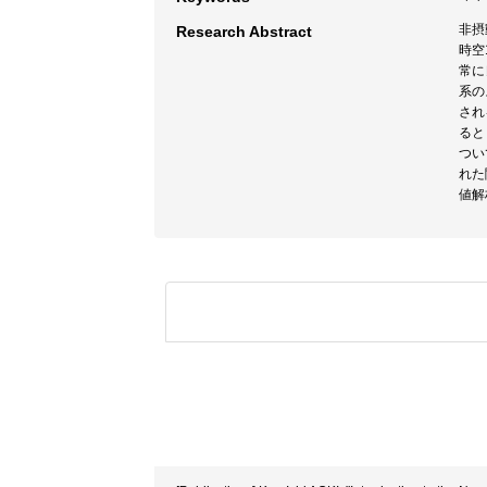
非摂
Research Abstract
時空
常に
系の
され
ると
つい
れた
値解