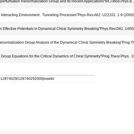
on-perturbation Renormalization Group and lts Recent Applications"Int.J.Mod.Phys.B
ugh Interacting Environment : Tunneling Processes"Phys.Rev.A62. U22101. 1-9 (2000
nian Effective Potentials in Dynamical Chiral Symmetry Breaking"Phys.Rev.D61. U45
 Renormalization Group Analysis of the Dynamical Chiral Symmetry Breaking"Prog.T
on Group Equations for the Critical Dynamics of Chiral Symmetry"Prog.Theor.Phys.. 