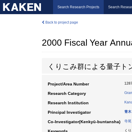
Search Research Projects
Search Resear
Back to project page
2000 Fiscal Year Annu
くりこみ群による量子ト
128
Project/Area Number
Gran
Research Category
Kana
Research Institution
青木
Principal Investigator
寺尾
Co-Investigator(Kenkyū-buntansha)
くり
Keywords