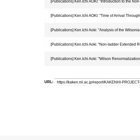
[Publications] Ken.Ichi AOKI: "Introduction to the N
[Publications] Ken.Ichi AOKI: "Time of Arrival Thro
[Publications] Ken.Ichi Aoki: "Analysis of the Wilso
[Publications] Ken.Ichi Aoki: "Non-ladder Extended
[Publications] Ken.Ichi Aoki: "Wilson Renormalizati
URL: