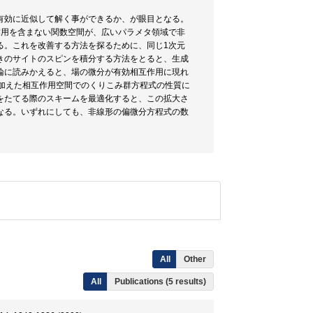
有効に近似して解く事ができるか、が眼目となる。
作用を含まない関数空間が、広いパラメタ領域で非
る。これを改善する方法を探るために、同じ1次元
きのサイトのスピンを積分する方法をとると、生成
論に読みかえると、場の微分が有効相互作用に現れ
加えた相互作用空間でのくりこみ群方程式の性質に
をたてる際のスキームを最適化すると、この拡大さ
なる。いずれにしても、非線形の偏微分方程式の数
All
Other
All
Publications (5 results)