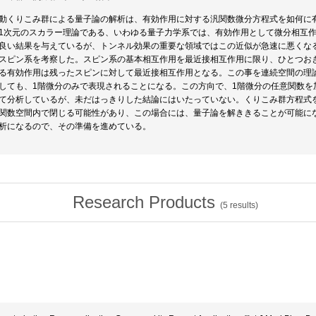
動くりこみ群による量子論の解析は、有効作用に対する汎関数微分方程式を如何に
1次元のスカラー理論である、いわゆる量子力学系では、有効作用として微分相互
良い結果を与えているが、トンネル効果の重要な領域ではこの近似が急速に悪くな
スピン系を考察した。スピン系の基本相互作用を最近接相互作用に限り、ひとつお
る有効作用は残ったスピンに対して最近接相互作用となる。この事を連続空間の理
しても、1階微分のみで表現されることになる。この方向で、1階微分の任意関数を
て分析しているが、未だはっきりした結論にはいたっていない。くりこみ群方程式
関数空間内で閉じる可能性があり、この場合には、量子論を解ききることが可能に
析になるので、その準備を進めている。
Research Products
(
5
results)