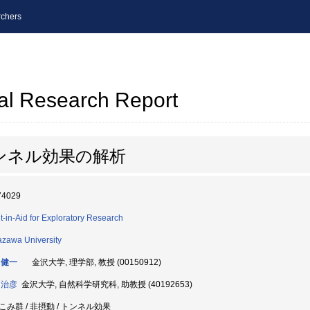
chers
al Research Report
ンネル効果の解析
74029
t-in-Aid for Exploratory Research
zawa University
 健一
金沢大学, 理学部, 教授 (00150912)
 治彦
金沢大学, 自然科学研究科, 助教授 (40192653)
こみ群 / 非摂動 / トンネル効果