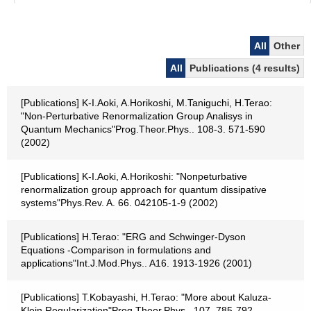
All
Other
All
Publications (4 results)
[Publications] K-I.Aoki, A.Horikoshi, M.Taniguchi, H.Terao:
"Non-Perturbative Renormalization Group Analisys in
Quantum Mechanics"Prog.Theor.Phys.. 108-3. 571-590
(2002)
[Publications] K-I.Aoki, A.Horikoshi: "Nonpeturbative
renormalization group approach for quantum dissipative
systems"Phys.Rev. A. 66. 042105-1-9 (2002)
[Publications] H.Terao: "ERG and Schwinger-Dyson
Equations -Comparison in formulations and
applications"Int.J.Mod.Phys.. A16. 1913-1926 (2001)
[Publications] T.Kobayashi, H.Terao: "More about Kaluza-
Klein Regularization"Prog.Theor.Phys.. 107. 785-792