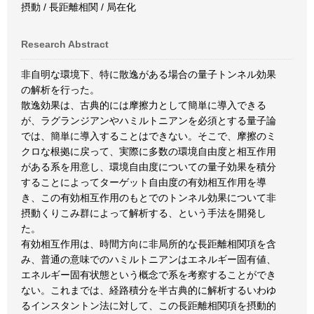
摂動 / 長距離相関 / 局在化
Research Abstract
非自明な環境下、特に散逸がある場合の量子トンネル効果
の解析を行った。
散逸効果は、古典的には摩擦力として簡単に導入できる
が、ラグランジアンやハミルトニアンを必須とする量子論
では、簡単に導入することはできない。そこで、摩擦のミ
クロな根拠に戻って、実際に多数の環境自由度と相互作用
がある系を用意し、環境自由度についての量子効果を積分
することによってターゲット自由度の有効相互作用を導
き、この有効相互作用のもとでのトンネル効果について非
摂動くりこみ群によって解析する、という手法を開発し
た。
有効相互作用は、時間方向に非局所的な長距離相関項を含
み、普通の意味でのハミルトニアンはエネルギー固有値、
エネルギー固有状態という概念で系を考察することができ
ない。これまでは、経路積分を半古典的に解析するいわゆ
るインスタントン法に対して、この長距離相関項を摂動的